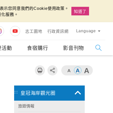
示您同意我們的Cookie使用政策。
知道了
慧化服務。
Language
志工園地
行政資訊網
慶活動
食宿購行
影音刊物
字級
大
:::
皇冠海岸觀光圈
旅遊情報