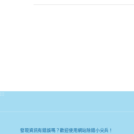
:::
發現資訊有錯誤嗎？歡迎使用網站除錯小尖兵！