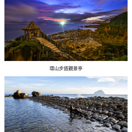
環山步道觀景亭