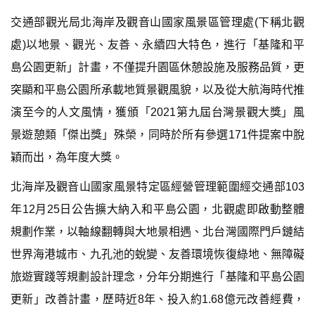
交通部觀光局北海岸及觀音山國家風景區管理處(下稱北觀
處)以地景、觀光、友善、永續四大特色，進行「基隆和平
島公園更新」計畫，不僅提升園區休憩設施及服務品質，更
突顯和平島公園所承載地質景觀風貌，以及從大航海時代推
演至今的人文風情，獲頒「2021第九屆台灣景觀大獎」風
景遊憩類「傑出獎」殊榮，同時於所有參選171件提案中脫
穎而出，為年度大獎。
北海岸及觀音山國家風景特定區經營管理範圍經交通部103
年12月25日公告擴大納入和平島公園，北觀處即啟動整體
規劃作業，以軸線翻轉與大地景相遇、北台灣國際門戶鏈結
世界海港城市、九孔池的蛻變、友善環境恢復綠地、無障礙
旅遊實踐等規劃設計理念，分年分期進行「基隆和平島公園
更新」改善計畫，歷時近8年、投入約1.68億元改善經費，