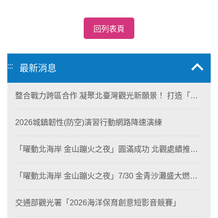
回列表頁
:::
最新消息
整合戰力跨區合作 凝聚北臺灣觀光新願景！ 打造「生
態與商業共生」黃金旅遊廊帶
2026城鎮韌性(防空)演習行動網路降速演練
「曜動北海岸 金山蹦火之夜」圓滿成功 北觀處續推照
片徵選與外籍青年免費體驗接軌國際四季觀光
「曜動北海岸 金山蹦火之夜」7/30 金青沙灘盛大燃
燒！
交通部觀光署「2026海洋保育創意短影音競賽」