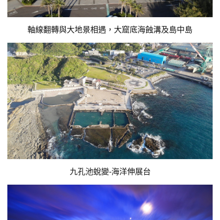
軸線翻轉與大地景相遇，大窟底海蝕溝及島中島
九孔池蛻變-海洋伸展台