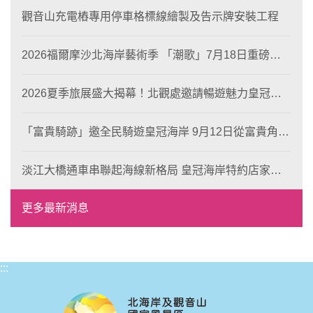
觀音山充電樁專用停車格標線繪製及告示牌安裝工程
2026福爾摩沙北海岸藝術季 「潮歌」7月18日重磅登
場 榮獲東京設計金獎 限定兩大週末夜間免費入館
2026夏季旅展盛大揭幕！北觀處邀請暢遊魅力皇冠海
岸！
「富貴騎跡」邀全民騎遊皇冠海岸 9月12日從富貴角出
發 探索北海岸山海風光與在地魅力
淡江大橋通車串聯起海線新格局 皇冠海岸特約店家、
風格形塑即日起開放報名
更多最新消息
:::