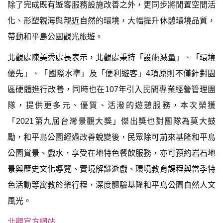
除了完成既有遊客服務設施改善之外，更同步將閒置空間活
化、形塑親海與親近自然的環境，大幅提升休憩環境品質，
帶動和平島公園觀光旅遊。
北觀處陳美秀處長表示，北觀處秉持「設施減量」、「環境
優先」、「國際水準」及「便利遊客」4項原則不僅針對園
區硬體進行改善，同時也在107年引入民間專業經營管理團
隊，提供更多元、優質、活潑的遊憩服務，本次榮獲
「2021第九屆台灣景觀大獎」傑出獎也對團隊為莫大鼓
勵，和平島公園經過改善蛻變後，民眾除可前來基隆和平島
公園賞景、戲水，享受在地特色餐飲服務，亦可預約岩石地
景與歷史文化導覽、實境解謎遊戲、環境教育課程與當季特
色活動等寓教於樂行程，深度體驗基隆和平島公園自然人文
風光。
北觀官方網站