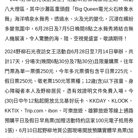
八大燈區，其中沙灘區重頭戲「Big Queen電光火石映象水
舞」海洋噴泉水舞秀，透過水、火及光的變化，沉浸在繽紛
多變氛圍中，6月28日及7月5日晚間8點之水舞秀將結合無
人機展演，令人驚艷的海、陸、空視覺盛宴，敬請期待！
2024野柳石光夜訪女王活動自6月28日至7月14日舉辦，共
計17天，分場次(晚間6點30分及7點30分)且限量購票，往年
門票為單一票價250元，今年多元票價包含平日票225元、
假日票250元、敬老票150元等票種；12歲(含)以下孩童、身
心障礙者本人及野柳居民，憑有效證明文件免費入場。今
(30)日中午12點起開放北北基好玩卡、KKDAY、KLOOK、
KKTIX、Trip.com、ibon、可樂旅遊、雄獅旅遊等線上通路
預購平日及假日早鳥票(加贈活動特約店家100元電子抵用券
1張)，6月10日起野柳地質公園現場開放預購實體早鳥票(加