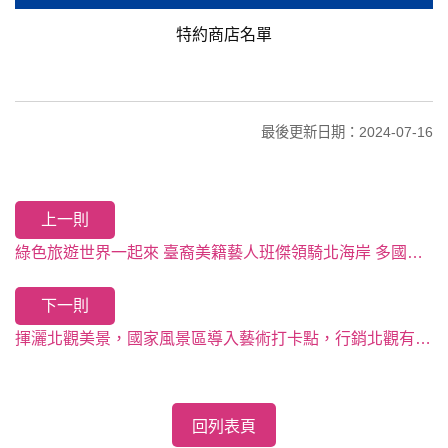
特約商店名單
最後更新日期：2024-07-16
上一則
綠色旅遊世界一起來 臺裔美籍藝人班傑領騎北海岸 多國友人共同參與 響應世界自行車日活動
下一則
揮灑北觀美景，國家風景區導入藝術打卡點，行銷北觀有創意
回列表頁