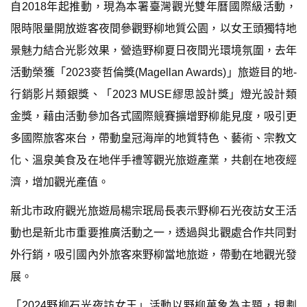
自2018年起推動，現為本署臺灣觀光雙年曆國際級活動，
限時限量開放遊客夜間參觀野柳地質公園，以女王頭獨特地
景魅力結合光影效果，營造野柳夏日夜間光環境氛圍，去年
活動榮獲「2023麥哲倫獎(Magellan Awards)」旅遊目的地-
行銷影片類銀獎、「2023 MUSE繆思設計獎」燈光設計類
金獎，藉由活動參加各式國際競賽擴增野柳能見度，吸引更
多國際旅客來台，帶動皇冠海岸的地質特色、藝術、宗教文
化、溫泉美食及在地伴手禮等觀光旅遊產業，共創在地夜經
濟，增加觀光產值。
新北市政府觀光旅遊局楊宗珉局長表示野柳石光夜訪女王活
動也是新北市重要推廣活動之一，透過與北觀處合作共同對
外行銷，吸引國內外旅客來野柳當地旅遊，帶動在地觀光發
展。
「2024野柳石光夜訪女王」活動以野柳萬象為主題，規劃