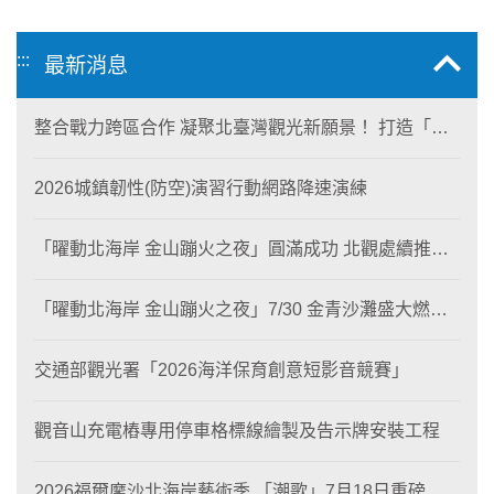
:::
最新消息
整合戰力跨區合作 凝聚北臺灣觀光新願景！ 打造「生
態與商業共生」黃金旅遊廊帶
2026城鎮韌性(防空)演習行動網路降速演練
「曜動北海岸 金山蹦火之夜」圓滿成功 北觀處續推照
片徵選與外籍青年免費體驗接軌國際四季觀光
「曜動北海岸 金山蹦火之夜」7/30 金青沙灘盛大燃
燒！
交通部觀光署「2026海洋保育創意短影音競賽」
觀音山充電樁專用停車格標線繪製及告示牌安裝工程
2026福爾摩沙北海岸藝術季 「潮歌」7月18日重磅登