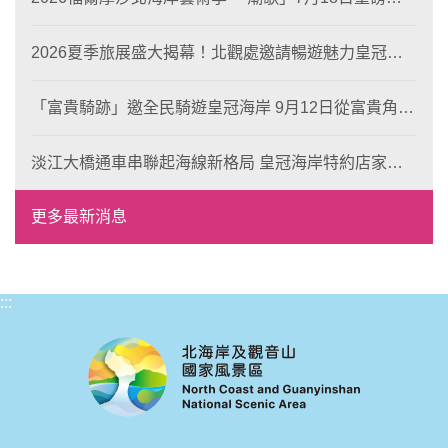
場 榮獲東京設計金獎 限定兩大週末夜間免費入館
2026夏季旅展盛大揭幕！北觀處邀請暢遊魅力皇冠海
岸！
「富貴騎跡」邀全民騎遊皇冠海岸 9月12日從富貴角出
發 探索北海岸山海風光與在地魅力
淡江大橋通車串聯起海線新格局 皇冠海岸特約店家、
風格形塑即日起開放報名
更多最新消息
:::