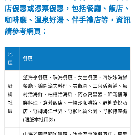
店優惠或憑票優惠，包括餐廳、飯店、
咖啡廳、溫泉好湯、伴手禮店等，資訊
請參考網頁：
地
餐廳
區
望海亭餐廳、珠海餐廳、女皇餐廳、四姊妹海鮮
野
餐廳、錦園漁夫料理、美觀園、三葉活海鮮、魚
柳
村活海鮮、柏榕活海鮮、阿杰萬里蟹、鮮滿樓海
社
鮮料理、意芳飯店、一粒沙咖啡館、野柳薆悅酒
區
店、野柳海洋世界、野柳地質公園、野柳特產街
(限紙本抵用券)
山海芳園景觀咖啡廳、沐舍溫泉渡假酒店、萬里