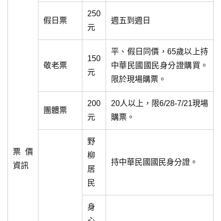
250
假日票
週五到週日
元
平、假日同價，65歲以上持
150
敬老票
中華民國國民身分證購買。
元
限於現場購票。
200
20人以上，限6/28-7/21現場
團體票
元
購票。
野
票價
柳
持中華民國國民身分證。
資訊
居
民
身
心