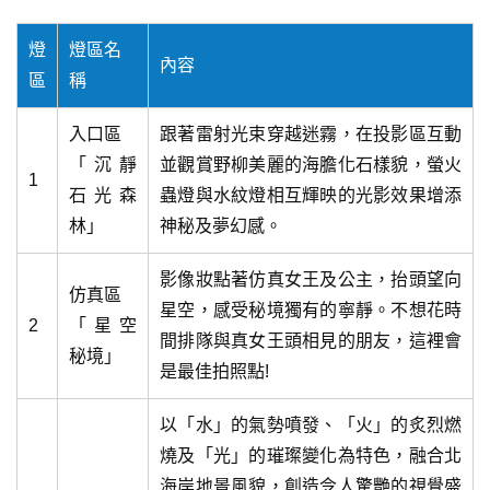
燈
燈區名
內容
區
稱
入口區
跟著雷射光束穿越迷霧，在投影區互動
「沉靜
並觀賞野柳美麗的海膽化石樣貌，螢火
1
石光森
蟲燈與水紋燈相互輝映的光影效果增添
林」
神秘及夢幻感。
影像妝點著仿真女王及公主，抬頭望向
仿真區
星空，感受秘境獨有的寧靜。不想花時
2
「星空
間排隊與真女王頭相見的朋友，這裡會
秘境」
是最佳拍照點!
以「水」的氣勢噴發、「火」的炙烈燃
燒及「光」的璀璨變化為特色，融合北
海岸地景風貌，創造令人驚艷的視覺盛