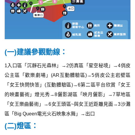
(一)建議參觀動線：
1入口區「沉靜石光森林」→2仿真區「星空秘境」→4俏皮
公主區「歡樂劇場」(AR互動體驗區)→5俏皮公主岩壁區
「女王快問快答」(互動體驗區)→6第二區平台欣賞「女王
的映畫藝術」燈光秀→8儷影湖區「映月儷影」→7草地區
「女王樂曲藝術」→6女王頭區~與女王近距離見面→3沙灘
區「Big Queen電光火石映象水舞」→出口
(二)燈區：