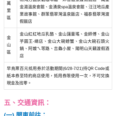
萬
金湯溫泉會館、金湧泉spa溫泉會館、汪汪地瓜產
里
業故事館、群策翡翠灣溫泉飯店、福泰翡翠灣渡
區
假飯店
金山紅紅地瓜乳酪、金山藷童瑤、金師傅、金山
金
芋圓王-總店、金山大碗螃蟹、金山大碗石頭火
山
鍋、阿嬤ㄟ等路、吉鱻小屋、陽明山天籟渡假酒
區
店
早鳥票百元抵用券於活動期間(6/28-7/21)持QR Code或
紙本券至特約商店使用，抵用券限使用一次，不可兌換
現金及找零。
五、交通資訊：
(一) 開車前往：