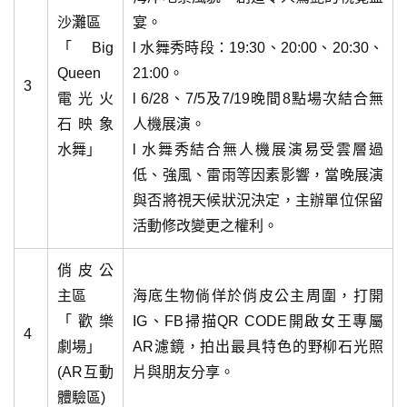
沙灘區
宴。
「Big
l 水舞秀時段：19:30、20:00、20:30、
Queen
21:00。
3
電光火
l 6/28、7/5及7/19晚間8點場次結合無
石映象
人機展演。
水舞」
l 水舞秀結合無人機展演易受雲層過
低、強風、雷雨等因素影響，當晚展演
與否將視天候狀況決定，主辦單位保留
活動修改變更之權利。
俏皮公
主區
海底生物倘佯於俏皮公主周圍，打開
「歡樂
IG、FB掃描QR CODE開啟女王專屬
4
劇場」
AR濾鏡，拍出最具特色的野柳石光照
(AR互動
片與朋友分享。
體驗區)