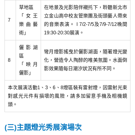
草地區
在地景及光影陪伴襯托下，聆聽新北市
「女王
立金山高中校友管樂團及街頭藝人帶來
7
樂曲藝
的音樂表演。 l 7/2-7/5及7/9-7/12晚間
術」
19:30-20:30展演。
儷影湖
彎月燈影搖曳於儷影湖面，隨著燈光變
區
8
化，營造令人陶醉的唯美氛圍。水面倒
「映月
影效果隨每日潮汐狀況有所不同。
儷影」
本次展演活動1、3、6、8燈區裝有雷射燈，因雷射光束
對感光元件有損壞的風險，請多加留意手機及相機鏡
頭。
(三)主題燈光秀展演場次