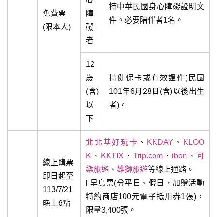
持中華民國身心障礙證明文
免費票
障
件。必要陪伴者1名。
(限本人)
礙
者
12
歲
持健保卡或有效證件(民國
(含)
101年6月28日(含)以後出生
以
者)。
下
北北基好玩卡
、
KKDAY
、
KLOO
K
、
KKTIX
、
Trip.com
、
ibon
、
可
線上購票
樂旅遊
、
雄獅旅遊
等線上通路。
即日起至
l 早鳥票(分平日、假日，加贈活動
113/7/21
特約商店100元電子抵用券1張)，
晚上6點
限量3,400張。