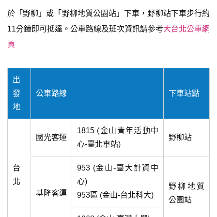
於「野柳」或「野柳地質公園站」下車，野柳站下車步行約
11分鐘即可抵達。公車路線及班次資訊請參考
大台北公車網
頁
出
發
公車路線
下車站點
地
1815 (金山青年活動中
國光客運
野柳站
心-臺北車站)
台
953 (金山-臺大計資中
北
心)
野柳地質
基隆客運
953區 (金山-台北科大)
公園站