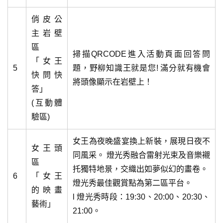
俏皮公
主岩壁
區
掃描QRCODE進入活動頁面回答問
「女王
5
題，野柳知識王就是您! 滿分就有機會
快問快
將頭像顯示在岩壁上！
答」
(互動體
驗區)
女王為夜晚盛宴換上新裝，展現日夜不
女王頭
同風采。 燈光秀融合雷射光束及音樂襯
區
托獨特地景，交織出如夢似幻的畫卷。
6
「女王
燈光秀最佳觀賞點為第二區平台。
的映畫
l 燈光秀時段：19:30、20:00、20:30、
藝術」
21:00。