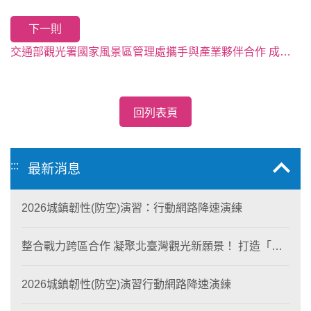
下一則
交通部觀光署國家風景區管理處攜手與產業夥伴合作 成立山、海、島多貌「北區觀光圈」聯盟！ 整合區域魅力景點！打造國際觀光勝地！
回列表頁
:::
最新消息
2026城鎮韌性(防空)演習：行動網路降速演練
整合戰力跨區合作 凝聚北臺灣觀光新願景！ 打造「生
態與商業共生」黃金旅遊廊帶
2026城鎮韌性(防空)演習行動網路降速演練