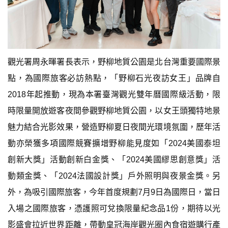
觀光署周永暉署長表示，野柳地質公園是北台灣重要國際景
點，為國際旅客必訪熱點，「野柳石光夜訪女王」品牌自
2018年起推動，現為本署臺灣觀光雙年曆國際級活動，限
時限量開放遊客夜間參觀野柳地質公園，以女王頭獨特地景
魅力結合光影效果，營造野柳夏日夜間光環境氛圍，歷年活
動亦榮獲多項國際競賽擴增野柳能見度如「2024美國泰坦
創新大獎」活動創新白金獎、「2024美國繆思創意獎」活
動類金獎、「2024法國設計獎」戶外照明與夜景金獎。另
外，為吸引國際旅客，今年首度規劃7月9日為國際日，當日
入場之國際旅客，憑護照可兌換限量紀念品1份，期待以光
影盛會拉近世界距離，帶動皇冠海岸觀光圈內食宿遊購行產