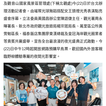
及觀音山國家風景區管理處(下稱北觀處)今(22)日於台北辦
理活動記者會，由璀璨光球舞蹈搭配女王頭燈光秀表演點亮
盛會序幕，立法委員黃國昌辦公室陳語倢主任、觀光署周永
暉署長、新北市政府觀光旅遊局楊宗珉局長、萬里區公所黃
雱勉區長、福泰飯店集團廖東漢總裁及皇冠海岸觀光圈業者
等貴賓共襄盛舉，宣告全台最浪漫的夜光盛典正式啟動，今
(22)日中午12時起開放網路預購早鳥票，歡迎國內外旅客親
臨野柳體驗專屬的夜間光影饗宴。