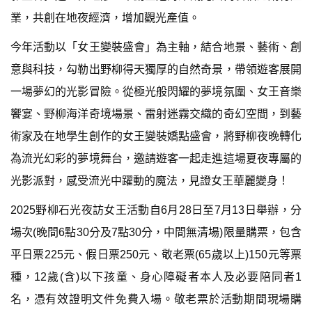
業，共創在地夜經濟，增加觀光產值。
今年活動以「女王變裝盛會」為主軸，結合地景、藝術、創
意與科技，勾勒出野柳得天獨厚的自然奇景，帶領遊客展開
一場夢幻的光影冒險。從極光般閃耀的夢境氛圍、女王音樂
饗宴、野柳海洋奇境場景、雷射迷霧交織的奇幻空間，到藝
術家及在地學生創作的女王變裝嬌點盛會，將野柳夜晚轉化
為流光幻彩的夢境舞台，邀請遊客一起走進這場夏夜專屬的
光影派對，感受流光中躍動的魔法，見證女王華麗變身！
2025野柳石光夜訪女王活動自6月28日至7月13日舉辦，分
場次(晚間6點30分及7點30分，中間無清場)限量購票，包含
平日票225元、假日票250元、敬老票(65歲以上)150元等票
種，12歲(含)以下孩童、身心障礙者本人及必要陪同者1
名，憑有效證明文件免費入場。敬老票於活動期間現場購