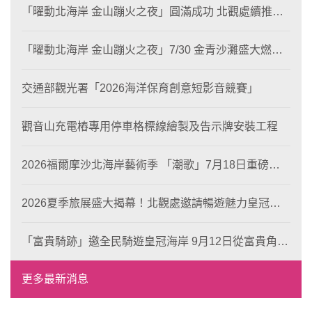
「曜動北海岸 金山蹦火之夜」圓滿成功 北觀處續推照
片徵選與外籍青年免費體驗接軌國際四季觀光
「曜動北海岸 金山蹦火之夜」7/30 金青沙灘盛大燃
燒！
交通部觀光署「2026海洋保育創意短影音競賽」
觀音山充電樁專用停車格標線繪製及告示牌安裝工程
2026福爾摩沙北海岸藝術季 「潮歌」7月18日重磅登
場 榮獲東京設計金獎 限定兩大週末夜間免費入館
2026夏季旅展盛大揭幕！北觀處邀請暢遊魅力皇冠海
岸！
「富貴騎跡」邀全民騎遊皇冠海岸 9月12日從富貴角出
發 探索北海岸山海風光與在地魅力
更多最新消息