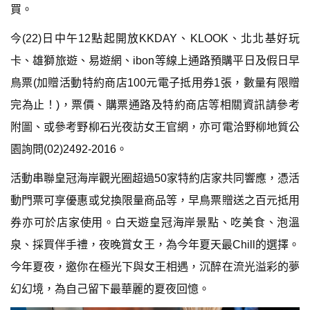
買。
今(22)日中午12點起開放KKDAY、KLOOK、北北基好玩
卡、雄獅旅遊、易遊網、ibon等線上通路預購平日及假日早
鳥票(加贈活動特約商店100元電子抵用券1張，數量有限贈
完為止！)，票價、購票通路及特約商店等相關資訊請參考
附圖、或參考野柳石光夜訪女王官網，亦可電洽野柳地質公
園詢問(02)2492-2016。
活動串聯皇冠海岸觀光圈超過50家特約店家共同響應，憑活
動門票可享優惠或兌換限量商品等，早鳥票贈送之百元抵用
券亦可於店家使用。白天遊皇冠海岸景點、吃美食、泡溫
泉、採買伴手禮，夜晚賞女王，為今年夏天最Chill的選擇。
今年夏夜，邀你在極光下與女王相遇，沉醉在流光溢彩的夢
幻幻境，為自己留下最華麗的夏夜回憶。