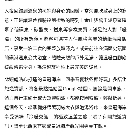
入夜回歸到溫泉的擁抱與身心的回暖，當海風吹散身上的寒
意，正是讓溫差體驗達到極致的時刻！金山與萬里溫泉區匯
聚了硫磺泉、碳酸泉、鐵泉等多樣泉質，滿足旅人對「暖
湯」的所有想像。遊客可選擇入住風格各異的精緻溫泉飯
店，享受一泊二食的完整放鬆時光。或是前往充滿歷史氛圍
的磺港溫泉公共浴室，體驗天然的戶外足湯，讓溫暖由腳底
緩緩傳遍全身，為這趟旅程添上最完美的暖意。
北觀處貼心打造的皇冠海岸「四季春夏秋冬都好玩」多語化
旅遊資訊，將各景點連結至Google地圖。無論是開車族、
熱血自行車騎士或大眾運輸派，都能按圖索驥，輕鬆抵達。
這個冬天，您準備好帶著羽絨大衣與泡湯浴巾，來皇冠海岸
享受這場「冷暖交織」的極致溫差之旅了嗎？有關旅遊資
訊，請至北觀處官網或皇冠海岸觀光圈專頁下載。