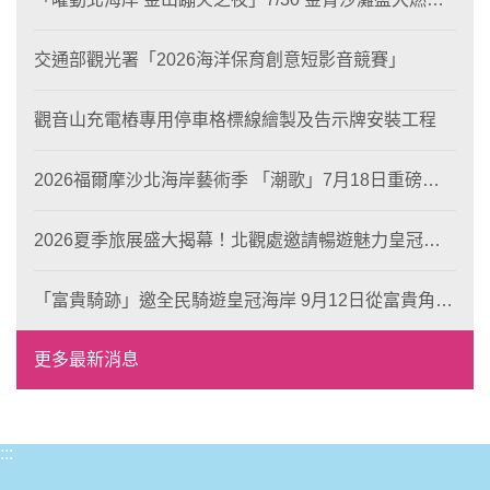
燒！
交通部觀光署「2026海洋保育創意短影音競賽」
觀音山充電樁專用停車格標線繪製及告示牌安裝工程
2026福爾摩沙北海岸藝術季 「潮歌」7月18日重磅登
場 榮獲東京設計金獎 限定兩大週末夜間免費入館
2026夏季旅展盛大揭幕！北觀處邀請暢遊魅力皇冠海
岸！
「富貴騎跡」邀全民騎遊皇冠海岸 9月12日從富貴角出
發 探索北海岸山海風光與在地魅力
更多最新消息
:::