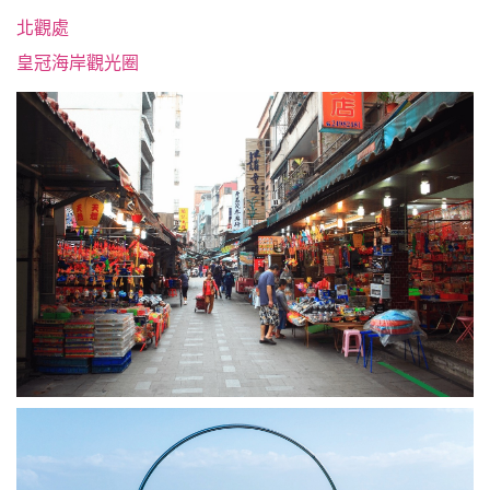
北觀處
皇冠海岸觀光圈