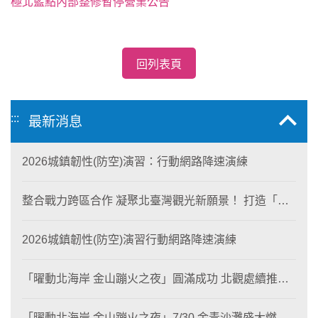
極北藍點內部整修暫停營業公告
回列表頁
:::
最新消息
2026城鎮韌性(防空)演習：行動網路降速演練
整合戰力跨區合作 凝聚北臺灣觀光新願景！ 打造「生
態與商業共生」黃金旅遊廊帶
2026城鎮韌性(防空)演習行動網路降速演練
「曜動北海岸 金山蹦火之夜」圓滿成功 北觀處續推照
片徵選與外籍青年免費體驗接軌國際四季觀光
「曜動北海岸 金山蹦火之夜」7/30 金青沙灘盛大燃