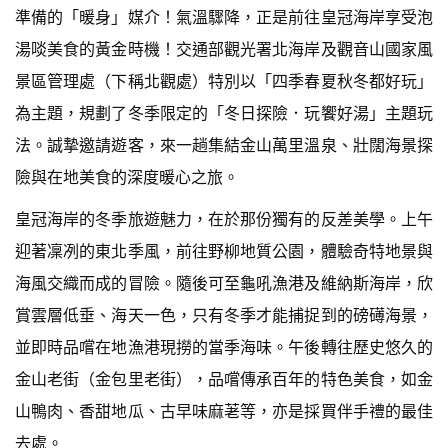
準備的「暖身」媒介！氣溫驟降，正是前往皇冠海岸享受泡
湯啖美食的黃金時機！交通部觀光署北海岸及觀音山國家風
景區管理處（下稱北觀處）特別以「四季春夏秋冬都好玩」
為主題，規劃了冬季限定的「冬日探險．玩饗好湯」主題玩
法。誠摯邀請遊客，來一趟集結金山萬里溫泉、壯闊海景探
險與在地美食的深度暖心之旅。
皇冠海岸的冬季旅遊魅力，在於那份獨有的反差美學。上午
迎著凜冽的東北季風，前往野柳地質公園，體驗奇特地景與
海風交織而成的冒險。隨後可至龜吼漁港及維納斯海岸，欣
賞雲層低垂、海天一色，只有冬季才能捕捉到的磅礡海景，
並即時品嚐在地漁港現撈的當季海味。午後轉往歷史悠久的
金山老街（金包里老街），品嚐傳承百年的特色美食，如金
山鴨肉、香甜地瓜、古早味麻荖等，亦是採買伴手禮的最佳
去處。