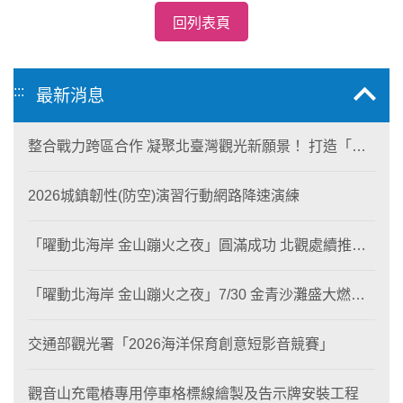
回列表頁
:::
最新消息
整合戰力跨區合作 凝聚北臺灣觀光新願景！ 打造「生
態與商業共生」黃金旅遊廊帶
2026城鎮韌性(防空)演習行動網路降速演練
「曜動北海岸 金山蹦火之夜」圓滿成功 北觀處續推照
片徵選與外籍青年免費體驗接軌國際四季觀光
「曜動北海岸 金山蹦火之夜」7/30 金青沙灘盛大燃
燒！
交通部觀光署「2026海洋保育創意短影音競賽」
觀音山充電樁專用停車格標線繪製及告示牌安裝工程