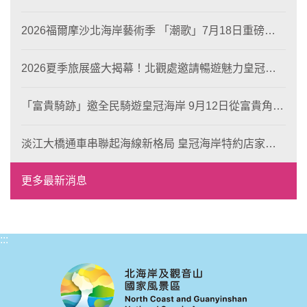
2026福爾摩沙北海岸藝術季 「潮歌」7月18日重磅登
場 榮獲東京設計金獎 限定兩大週末夜間免費入館
2026夏季旅展盛大揭幕！北觀處邀請暢遊魅力皇冠海
岸！
「富貴騎跡」邀全民騎遊皇冠海岸 9月12日從富貴角出
發 探索北海岸山海風光與在地魅力
淡江大橋通車串聯起海線新格局 皇冠海岸特約店家、
風格形塑即日起開放報名
更多最新消息
:::