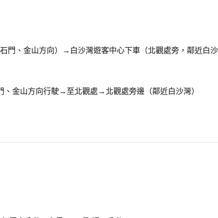
石門、金山方向）→白沙灣遊客中心下車（北觀處旁，鄰近白沙
門、金山方向行駛→至北觀處→北觀處旁邊（鄰近白沙灣）