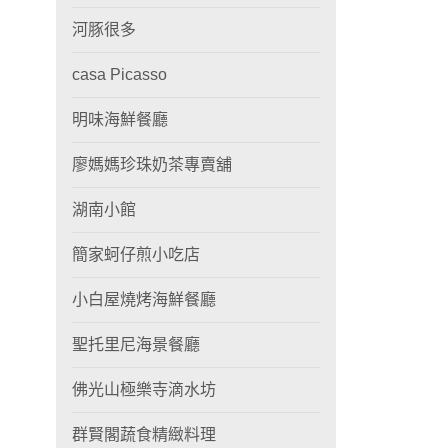
河豚很多
casa Picasso
明味海鮮餐廳
廖媽媽珍珠奶茶專賣舖
湖南小館
簡家蚵仔煎小吃店
小白屋燒烤海鮮餐廳
聖托里尼海景餐廳
佛光山極樂寺滴水坊
群賢閣蔬食精緻料理