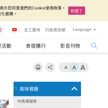
示您同意我們的Cookie使用政策。
知道了
慧化服務。
Language
志工園地
行政資訊網
慶活動
食宿購行
影音刊物
字級
大
:::
風味餐廳
中角灣咖啡