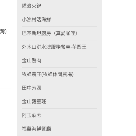
陞豪火鍋
小漁村活海鮮
灣）
巴基斯坦廚房（真愛咖哩）
外木山汫水澳服務餐車-芋圓王
金山鴨肉
牧蜂農莊(牧蜂休閒農場)
田中芳園
金山藷童瑤
阿玉蔴荖
福華海鮮餐廳