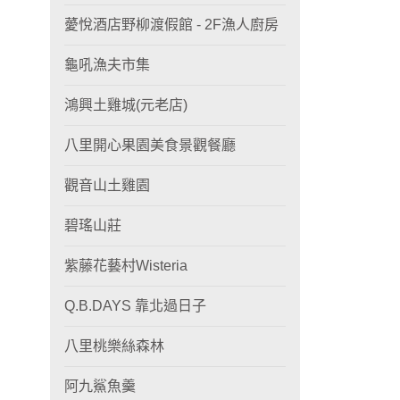
薆悅酒店野柳渡假館 - 2F漁人廚房
龜吼漁夫市集
鴻興土雞城(元老店)
八里開心果園美食景觀餐廳
觀音山土雞園
碧瑤山莊
紫藤花藝村Wisteria
Q.B.DAYS 靠北過日子
八里桃樂絲森林
阿九鯊魚羹