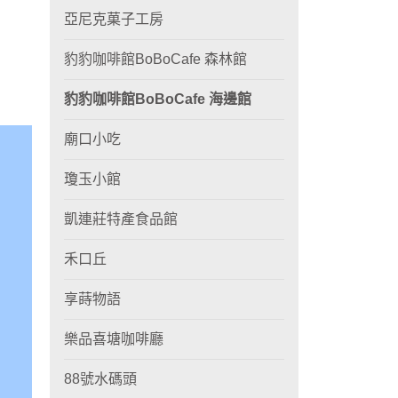
亞尼克菓子工房
豹豹咖啡館BoBoCafe 森林館
豹豹咖啡館BoBoCafe 海邊館
廟口小吃
瓊玉小館
凱連莊特產食品館
禾口丘
享蒔物語
樂品喜塘咖啡廳
88號水碼頭