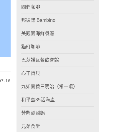
圖們咖啡
邦彼諾 Bambino
美觀園海鮮餐廳
猫町珈琲
巴莎諾瓦餐飲會館
心干寶貝
7-16
九如營養三明治（常一嚐）
和平島35活海產
芳鄰涮涮鍋
兄弟食堂