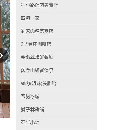
狸小路燒肉專賣店
四海一家
劉家肉粽富基店
2號倉庫咖啡館
金翡翠海鮮餐廳
舊金山總督溫泉
統力(姐妹)雙胞胎
雪豹冰城
獅子林餅舖
亞米小鎮