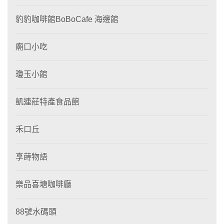
豹豹咖啡館BoBoCafe 海邊館
廟口小吃
瓊玉小館
凱連莊特產食品館
禾口丘
享蒔物語
樂品喜塘咖啡廳
88號水碼頭