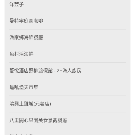
洋荳子
曼特寧庭園咖啡
漁家鄉海鮮餐廳
魚村活海鮮
薆悅酒店野柳渡假館 - 2F漁人廚房
龜吼漁夫市集
鴻興土雞城(元老店)
八里開心果園美食景觀餐廳