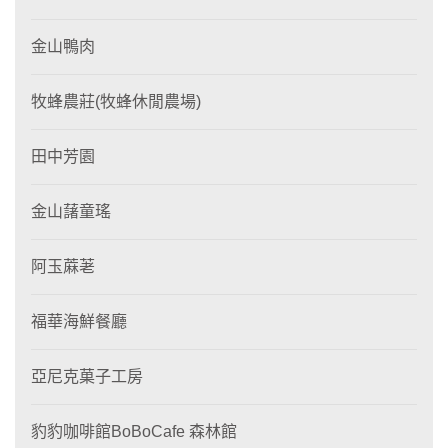
金山鴨肉
牧蜂農莊(牧蜂休閒農場)
田中芳園
金山藷童瑤
阿玉蔴荖
福華海鮮餐廳
亞尼克菓子工房
豹豹咖啡館BoBoCafe 森林館