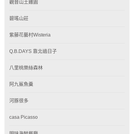
觀音山土雞園
碧瑤山莊
紫藤花藝村Wisteria
Q.B.DAYS 靠北過日子
八里桃樂絲森林
阿九鯊魚羹
河豚很多
casa Picasso
明味海鮮餐廳