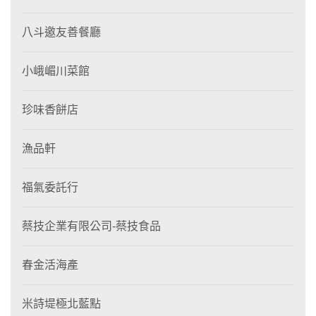
八斗邀友善餐廳
小峨嵋川菜館
珍味香餅店
漁品軒
福氣委託行
蔡技企業有限公司-蔡技食品
春金活海產
米詩堤極北藍點