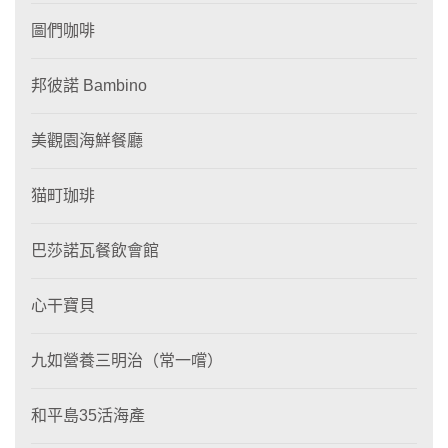
圖們咖啡
邦彼諾 Bambino
美觀園海鮮餐廳
猫町珈琲
巴莎諾瓦餐飲會館
心干寶貝
九如營養三明治（常一嚐）
和平島35活海產