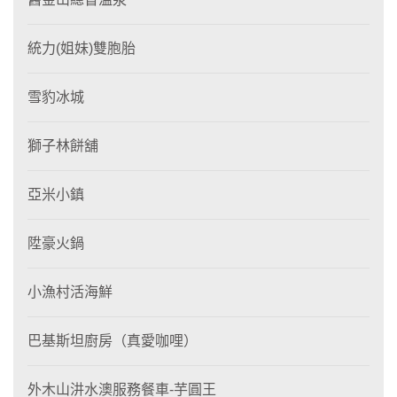
統力(姐妹)雙胞胎
雪豹冰城
獅子林餅舖
亞米小鎮
陞豪火鍋
小漁村活海鮮
巴基斯坦廚房（真愛咖哩）
外木山汫水澳服務餐車-芋圓王