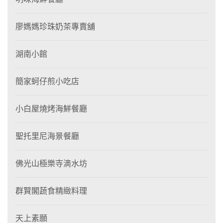
廖媽媽珍珠奶茶專賣舖
湖南小館
簡家蚵仔煎小吃店
小白屋燒烤海鮮餐廳
聖托里尼海景餐廳
佛光山極樂寺滴水坊
群賢閣蔬食精緻料理
天上素願