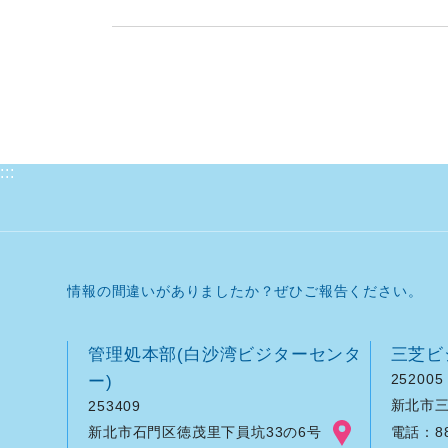
:::
情報の間違いがありましたか？ぜひご報告ください。
管理処本部(白沙湾ビジターセンタ
三芝ビ
ー)
252005
新北市三
253409
新北市石門区徳茂里下員坑33の6号
電話：886