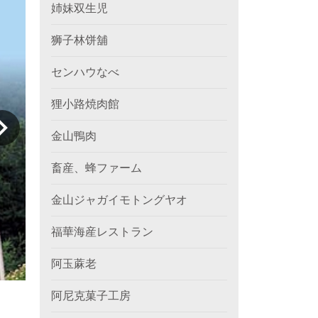
姉妹双生児
狮子林饼舖
センハウなべ
狸小路焼肉館
金山鴨肉
畜産、蜂ファーム
金山ジャガイモトングヤオ
福華海産レストラン
阿玉蔴老
阿尼克菓子工房