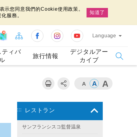
示您同意我們的Cookie使用政策。
知道了
慧化服務。
Language
スティバ
デジタルアー
旅行情報
ル
カイブ
:::
レストラン
サンフランシスコ監督温泉