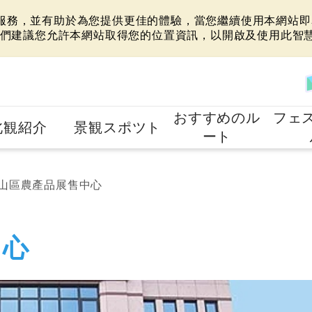
站服務，並有助於為您提供更佳的體驗，當您繼續使用本網站即表
們建議您允許本網站取得您的位置資訊，以開啟及使用此智
おすすめのル
フェ
北観紹介
景観スポツト
ート
山區農產品展售中心
中心