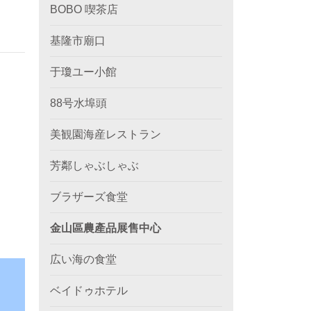
BOBO 喫茶店
基隆市廟口
于瓊ユー小館
88号水埠頭
美観園海産レストラン
芳鄰しゃぶしゃぶ
ブラザーズ食堂
金山區農產品展售中心
広い海の食堂
ベイドゥホテル