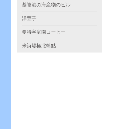
基隆港の海産物のビル
洋荳子
曼特寧庭園コーヒー
米詩堤極北藍點