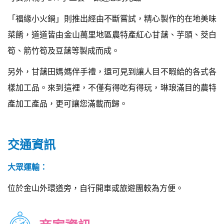
「福緣小火鍋」則推出經由不斷嘗試，精心製作的在地美味
菜餚，道道皆由金山萬里地區農特產紅心甘藷、芋頭、茭白
筍、箭竹筍及豆藷等製成而成。
另外，甘藷田媽媽伴手禮，還可見到讓人目不暇給的各式各
樣加工品。來到這裡，不僅有得吃有得玩，琳琅滿目的農特
產加工產品，更可讓您滿載而歸。
交通資訊
大眾運輸：
位於金山外環道旁，自行開車或旅遊團較為方便。