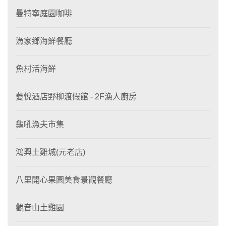
曼特寧庭園咖啡
漁家鄉海鮮餐廳
魚村活海鮮
薆悅酒店野柳渡假館 - 2F漁人廚房
龜吼漁夫市集
鴻興土雞城(元老店)
八里開心果園美食景觀餐廳
觀音山土雞園