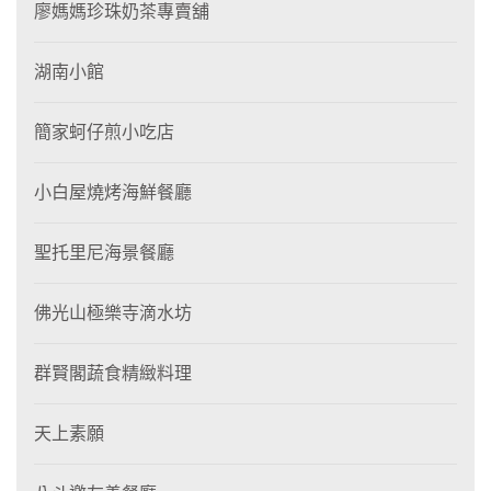
廖媽媽珍珠奶茶專賣舖
湖南小館
簡家蚵仔煎小吃店
小白屋燒烤海鮮餐廳
聖托里尼海景餐廳
佛光山極樂寺滴水坊
群賢閣蔬食精緻料理
天上素願