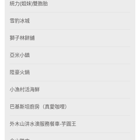
統力(姐妹)雙胞胎
雪豹冰城
獅子林餅舖
亞米小鎮
陞豪火鍋
小漁村活海鮮
巴基斯坦廚房（真愛咖哩）
外木山汫水澳服務餐車-芋圓王