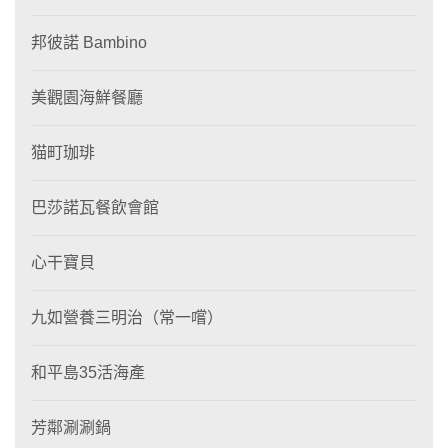
邦彼諾 Bambino
美觀園海鮮餐廳
猫町珈琲
巴莎諾瓦餐飲會館
心干寶貝
九如營養三明治（常一嚐）
和平島35活海產
芳鄰涮涮鍋