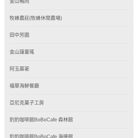
金山鴨肉
牧蜂農莊(牧蜂休閒農場)
田中芳園
金山藷童瑤
阿玉蔴荖
福華海鮮餐廳
亞尼克菓子工房
豹豹咖啡館BoBoCafe 森林館
豹豹咖啡館BoBoCafe 海邊館