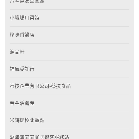
八斗邀友善餐廳
小峨嵋川菜館
珍味香餅店
漁品軒
福氣委託行
蔡技企業有限公司-蔡技食品
春金活海產
米詩堤極北藍點
湖海灣喵喵咖啡遊客服務站