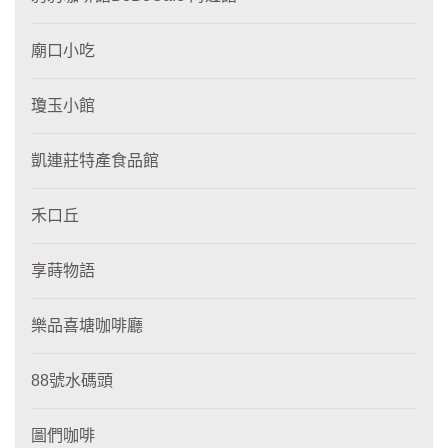
廟口小吃
瓊玉小館
凱連莊特產食品館
禾口丘
享蒔物語
樂品喜塘咖啡廳
88號水碼頭
圖們咖啡