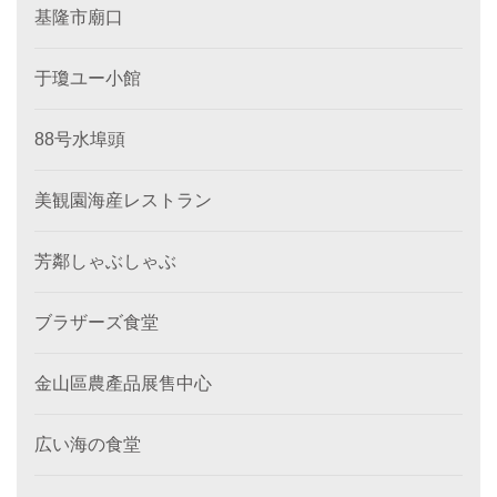
基隆市廟口
于瓊ユー小館
88号水埠頭
美観園海産レストラン
芳鄰しゃぶしゃぶ
ブラザーズ食堂
金山區農產品展售中心
広い海の食堂