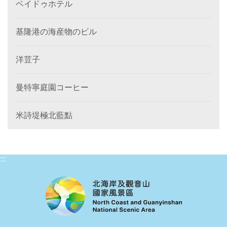
ベイドゥホテル
基隆港の海産物のビル
洋荳子
曼特寧庭園コーヒー
米詩堤極北藍點
:::