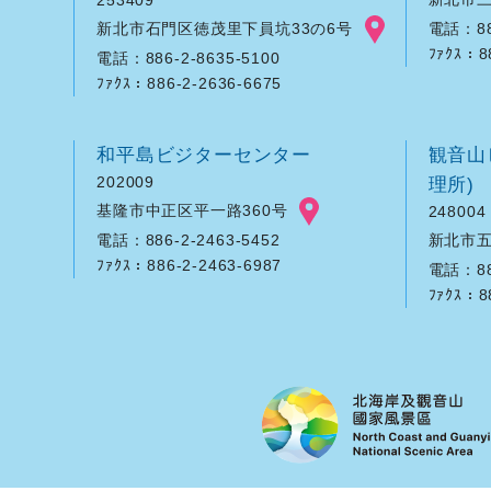
253409
新北市石門区徳茂里下員坑33の6号
電話：886
ﾌｧｸｽ：8
電話：886-2-8635-5100
ﾌｧｸｽ：886-2-2636-6675
和平島ビジターセンター
観音山
202009
理所)
基隆市中正区平一路360号
248004
新北市五
電話：886-2-2463-5452
ﾌｧｸｽ：886-2-2463-6987
電話：886
ﾌｧｸｽ：8