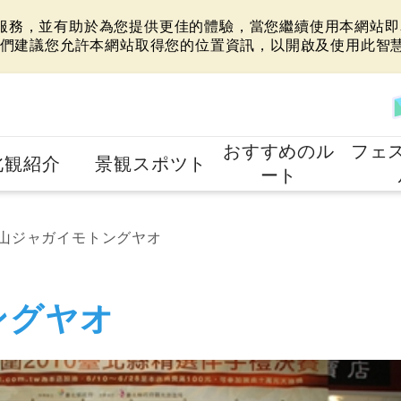
站服務，並有助於為您提供更佳的體驗，當您繼續使用本網站即表
們建議您允許本網站取得您的位置資訊，以開啟及使用此智
おすすめのル
フェ
北観紹介
景観スポツト
ート
山ジャガイモトングヤオ
ングヤオ