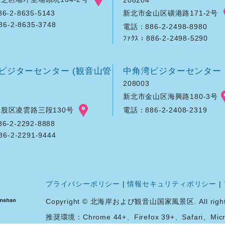
208204
新北市金山区磺港路171-2号
-2-8635-5143
86-2-8635-3748
電話：886-2-2498-8980
ﾌｧｸｽ：886-2-2498-5290
ビジターセンター (観音山管
中角湾ビジターセンター
208003
新北市金山区海興路180-3号
股区凌雲路三段130号
電話：886-2-2408-2319
-2-2292-8888
86-2-2291-9444
プライバシーポリシー
|
情報セキュリティポリシー
|
Copyright © 北海岸および観音山国家風景区. All rights 
推奨環境：Chrome 44+、Firefox 39+、Safari、Micro