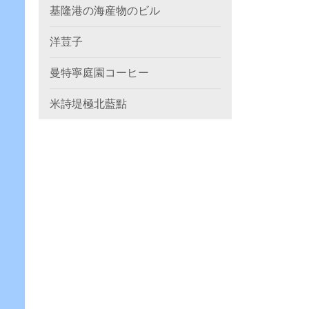
基隆港の海産物のビル
洋荳子
曼特寧庭園コーヒー
米詩堤極北藍點