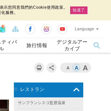
示您同意我們的Cookie使用政策。
知道了
慧化服務。
Language
スティバ
デジタルアー
旅行情報
ル
カイブ
:::
レストラン
サンフランシスコ監督温泉