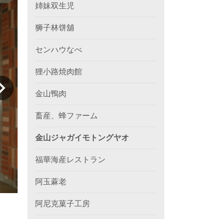
姉妹双生児
狮子林饼舖
センハウなべ
狸小路焼肉館
金山鴨肉
畜産、蜂ファーム
金山ジャガイモトングヤオ
福華海産レストラン
阿玉蔴老
阿尼克菓子工房