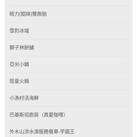
統力(姐妹)雙胞胎
雪豹冰城
獅子林餅舖
亞米小鎮
陞豪火鍋
小漁村活海鮮
巴基斯坦廚房（真愛咖哩）
外木山汫水澳服務餐車-芋圓王