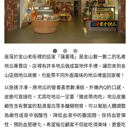
座落於金山老街裡的這家「藷童瑤」是金山數一數二的名產
地瓜專賣店，店裡有許多地瓜做成當地伴手禮，讓您來到金
山這個地瓜故鄉，也能帶不同外面風味的地瓜禮盒回家喔！
以急速冷凍，將地瓜的營養素悉數凍結，外嫩內Q的口感，
皮脆可直接吃。尤其吃地瓜一定要『連皮帶肉吃』地瓜皮屬
鹼性含有豐富的黏液蛋白等多醣類物質，可以幫助人體調整
為鹼性或是中弱酸性，降低血液中的膽固醇、保持血管彈
性、預防血管硬化。希望每位顧客不但能吃得美味，更要吃