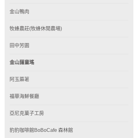
金山鴨肉
牧蜂農莊(牧蜂休閒農場)
田中芳園
金山藷童瑤
阿玉蔴荖
福華海鮮餐廳
亞尼克菓子工房
豹豹咖啡館BoBoCafe 森林館