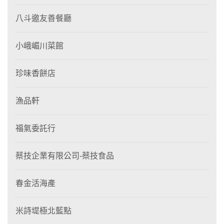
八斗邀友善餐廳
小峨嵋川菜館
珍味香餅店
漁品軒
福氣委託行
蔡技企業有限公司-蔡技食品
春金活海產
米詩堤極北藍點