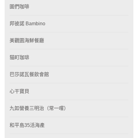
圖們咖啡
邦彼諾 Bambino
美觀園海鮮餐廳
猫町珈琲
巴莎諾瓦餐飲會館
心干寶貝
九如營養三明治（常一嚐）
和平島35活海產