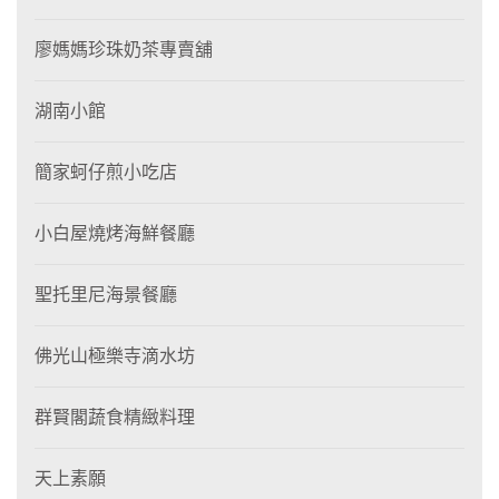
廖媽媽珍珠奶茶專賣舖
湖南小館
簡家蚵仔煎小吃店
小白屋燒烤海鮮餐廳
聖托里尼海景餐廳
佛光山極樂寺滴水坊
群賢閣蔬食精緻料理
天上素願