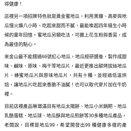
得健康！
店裡另一項招牌特色就是黃金蜜地瓜，利用黑糖、高麥與地
瓜慢火爌八小時，吃起來甜而不膩，最能喚起四年級生小時
候的童年回憶。蜜地瓜另類吃法，可撒上花生粉與香菜，成
為最佳的點心。
來金山最不能錯過66號紅心地瓜，地瓜經研選後，製作成甜
味、鹹味、原味、梅干等地瓜片，最近更推出碳烤拔絲地瓜
片、蜂蜜地瓜片與原味地瓜片，共有十種，並經過低溫烘
焙，讓地瓜片吃起來香脆不油膩！也可以取代麥片加在牛奶
裡。
目前店裡產品琳瑯滿目有地瓜太陽餅、地瓜小米鍋粑、地瓜
乳酪蛋糕、地瓜球、地瓜酥與地瓜煎餅等30多種地瓜產品，
老闆說，目標是地瓜99，希望開發出99 種健康多樣的產