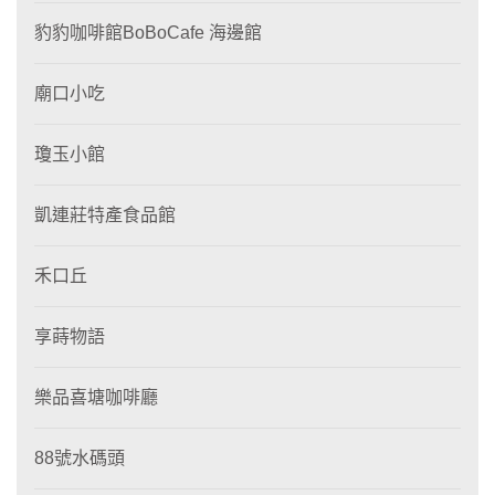
豹豹咖啡館BoBoCafe 海邊館
廟口小吃
瓊玉小館
凱連莊特產食品館
禾口丘
享蒔物語
樂品喜塘咖啡廳
88號水碼頭