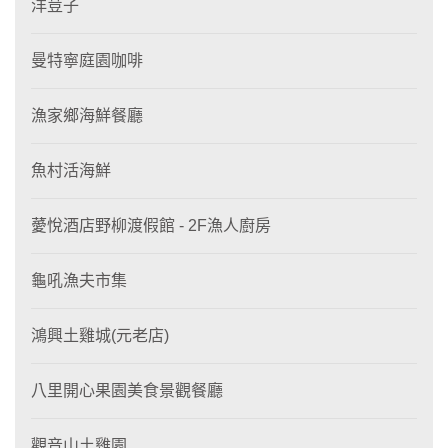
洋荳子
曼特寧庭園咖啡
漁家鄉海鮮餐廳
魚村活海鮮
薆悅酒店野柳渡假館 - 2F漁人廚房
龜吼漁夫市集
鴻興土雞城(元老店)
八里開心果園美食景觀餐廳
觀音山土雞園