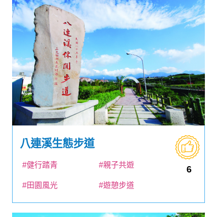
八連溪生態步道
#健行踏青
#親子共遊
6
#田園風光
#遊憩步道