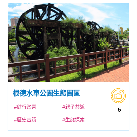
根德水車公園生態園區
#健行踏青
#親子共遊
5
#歷史古蹟
#生態探索