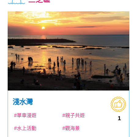
淺水灣
#單車漫遊
#親子共遊
1
#水上活動
#觀海景