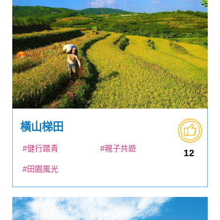
橫山梯田
#健行踏青
#親子共遊
12
#田園風光