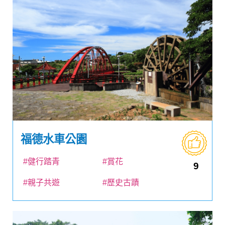
福德水車公園
#健行踏青
#賞花
9
#親子共遊
#歷史古蹟