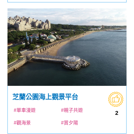
芝蘭公園海上觀景平台
#單車漫遊
#親子共遊
2
#觀海景
#賞夕陽