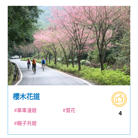
櫻木花道
#單車漫遊
#賞花
4
#親子共遊