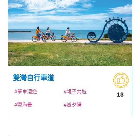
雙灣自行車道
#單車漫遊
#親子共遊
13
#觀海景
#賞夕陽