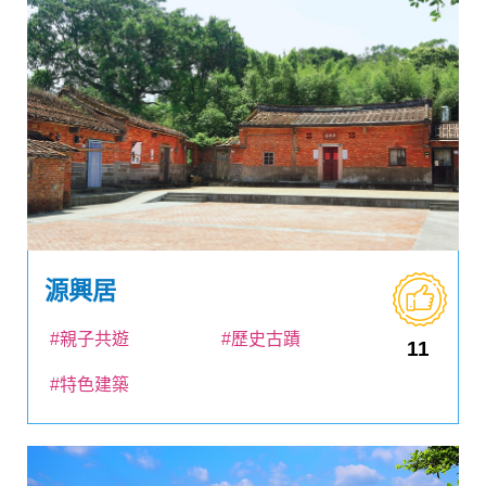
源興居
#親子共遊
#歷史古蹟
11
#特色建築