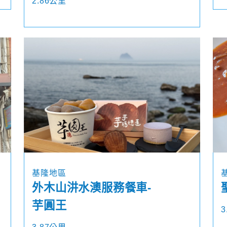
2.86公里
基隆地區
外木山汫水澳服務餐車-
芋圓王
3