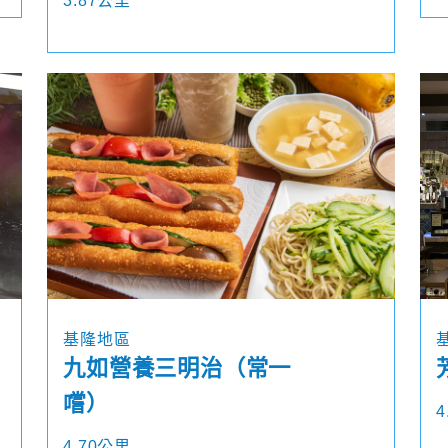
3.87公里
基隆地區
九如營養三明治（常一
嚐）
4
4.70公里