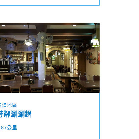
基隆地區
芳鄰涮涮鍋
.87公里