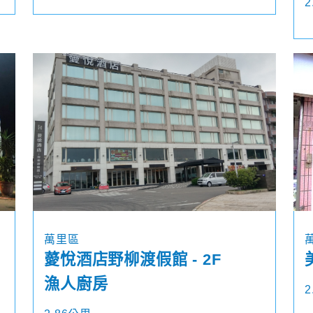
2
萬里區
薆悅酒店野柳渡假館 - 2F
漁人廚房
2