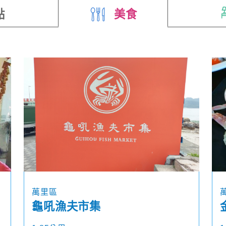
點
美食
萬里區
龜吼漁夫市集