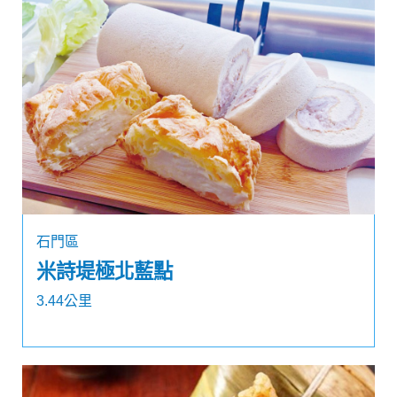
石門區
米詩堤極北藍點
3.44公里