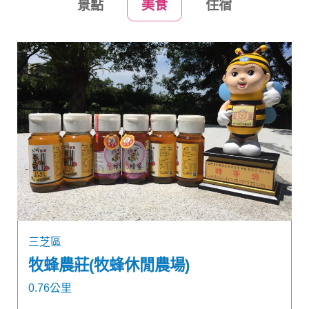
景點
美食
住宿
三芝區
牧蜂農莊(牧蜂休閒農場)
0.76公里