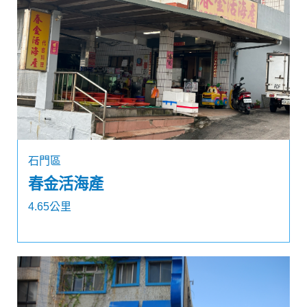
石門區
春金活海產
4.65公里