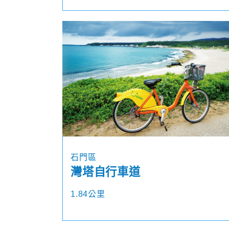
石門區
灣塔自行車道
1.84公里