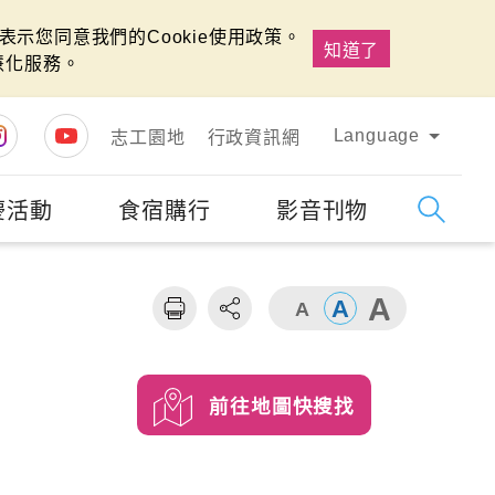
示您同意我們的Cookie使用政策。
知道了
慧化服務。
Language
志工園地
行政資訊網
慶活動
食宿購行
影音刊物
字級
大
前往地圖快搜找