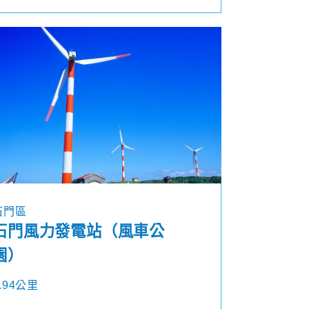
石門區
石門風力發電站（風車公
園）
.94公里