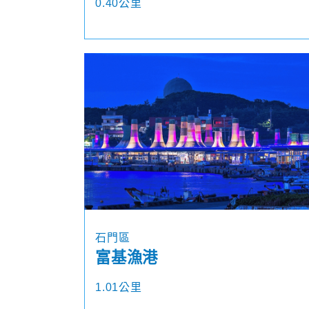
0.40公里
石門區
富基漁港
1.01公里