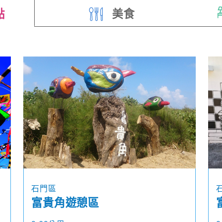
點
美食
石門區
富貴角遊憩區