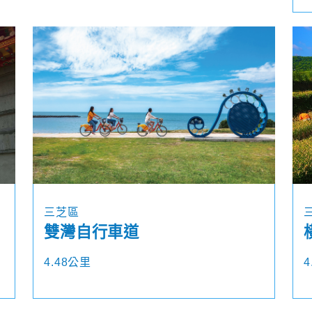
三芝區
雙灣自行車道
4.48公里
4