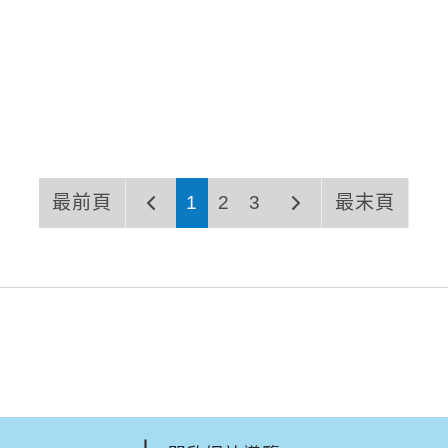
最前頁
1
2
3
最末頁