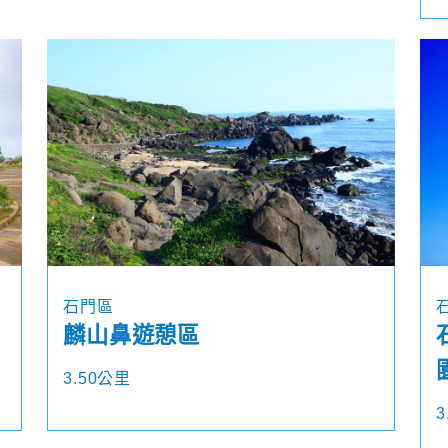
石門區
麟山鼻遊憩區
3.50公里
3