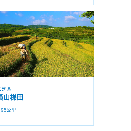
三芝區
橫山梯田
.95公里