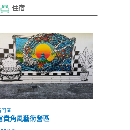
住宿
石門區
富貴角風藝術營區