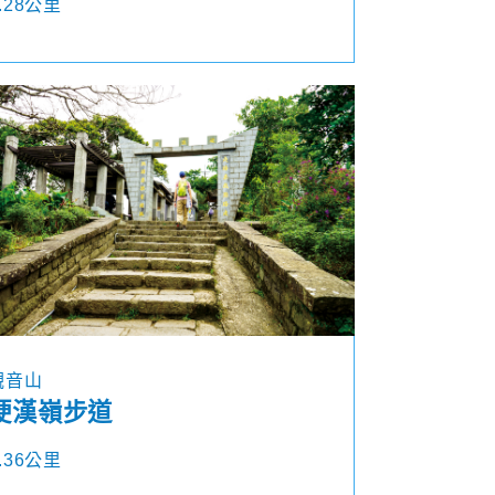
.28公里
觀音山
硬漢嶺步道
.36公里