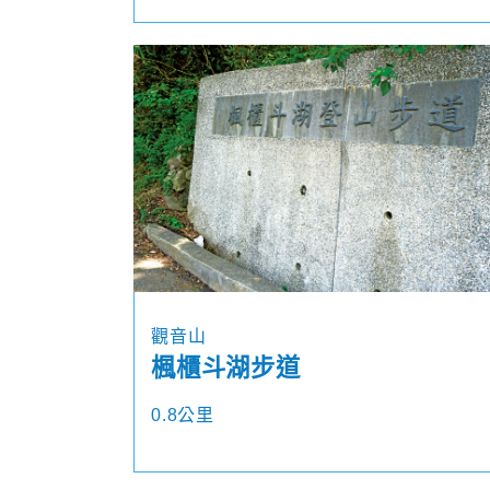
觀音山
楓櫃斗湖步道
0.8公里