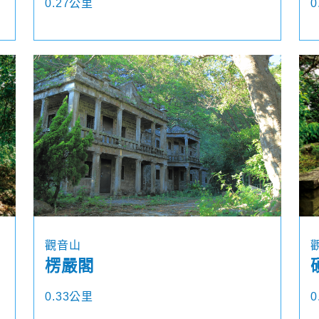
0.27公里
0
觀音山
楞嚴閣
0.33公里
0