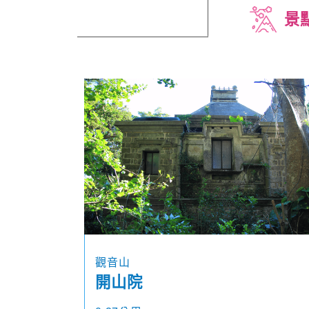
景
觀音山
開山院