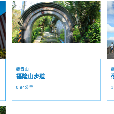
觀音山
福隆山步道
0.94公里
1