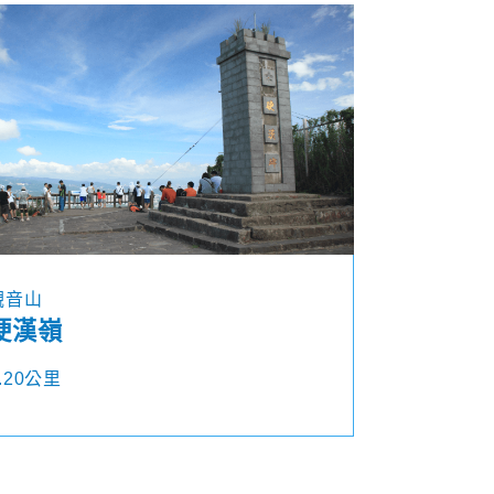
觀音山
硬漢嶺
.20公里