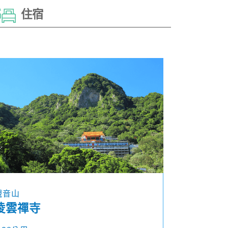
住宿
觀音山
凌雲禪寺