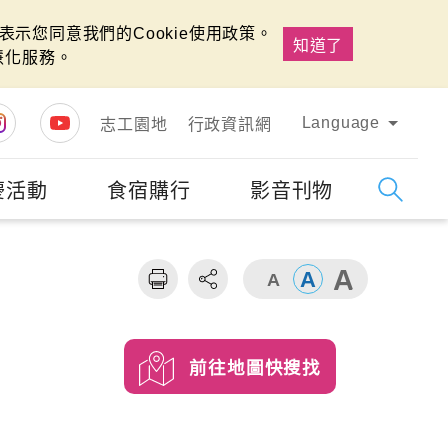
示您同意我們的Cookie使用政策。
知道了
慧化服務。
Language
志工園地
行政資訊網
慶活動
食宿購行
影音刊物
字級
大
前往地圖快搜找