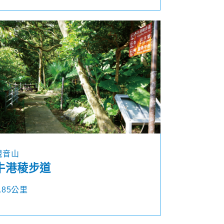
觀音山
牛港稜步道
.85公里