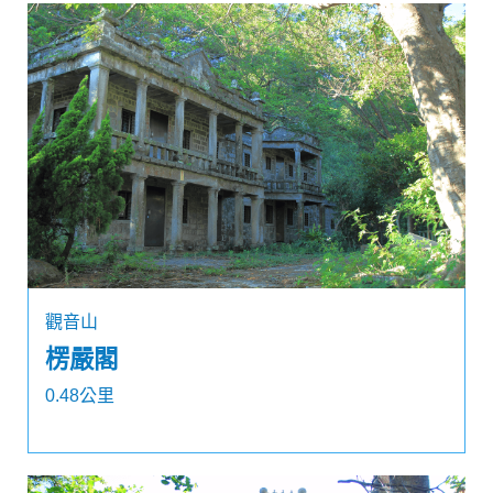
觀音山
楞嚴閣
0.48公里