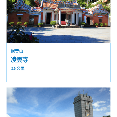
觀音山
凌雲寺
0.8公里