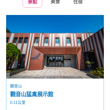
景點
美食
住宿
觀音山
觀音山猛禽展示館
0.11公里