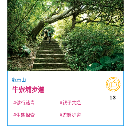
觀音山
牛寮埔步道
13
#健行踏青
#親子共遊
#生態探索
#遊憩步道