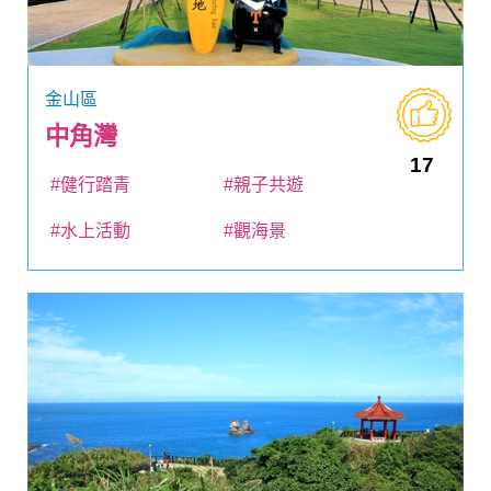
金山區
中角灣
17
#健行踏青
#親子共遊
#水上活動
#觀海景