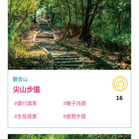
觀音山
尖山步道
16
#健行踏青
#親子共遊
#生態探索
#遊憩步道