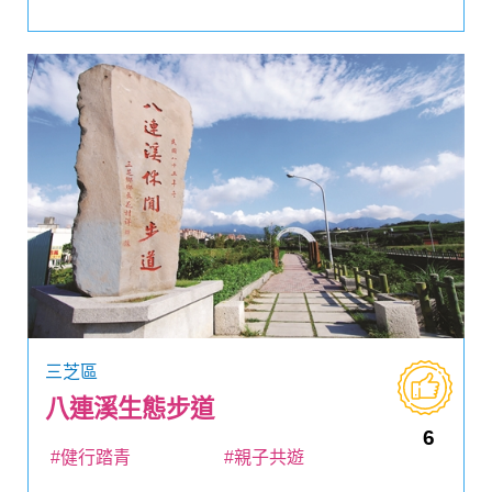
三芝區
八連溪生態步道
6
#健行踏青
#親子共遊