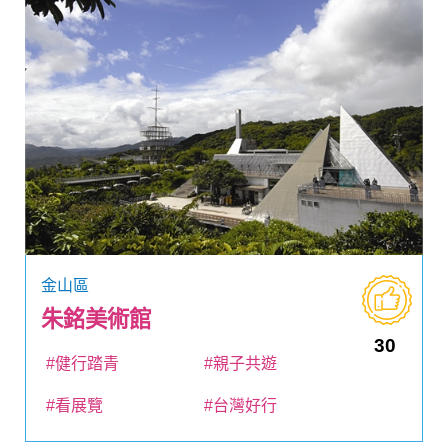
金山區
朱銘美術館
30
#健行踏青
#親子共遊
#看展覽
#台灣好行