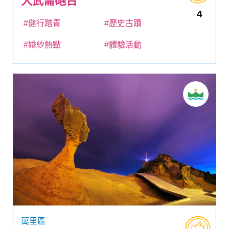
大武崙砲台
4
#健行踏青
#歷史古蹟
#婚紗熱點
#體驗活動
萬里區