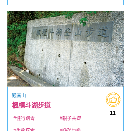
觀音山
楓櫃斗湖步道
11
#健行踏青
#親子共遊
#生態探索
#遊憩步道