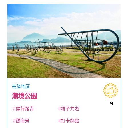
基隆地區
潮境公園
9
#健行踏青
#親子共遊
#觀海景
#打卡熱點