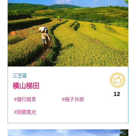
三芝區
橫山梯田
12
#健行踏青
#親子共遊
#田園風光