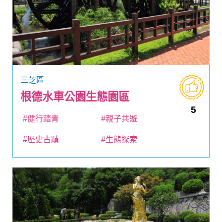
三芝區
根德水車公園生態園區
5
#健行踏青
#親子共遊
#歷史古蹟
#生態探索