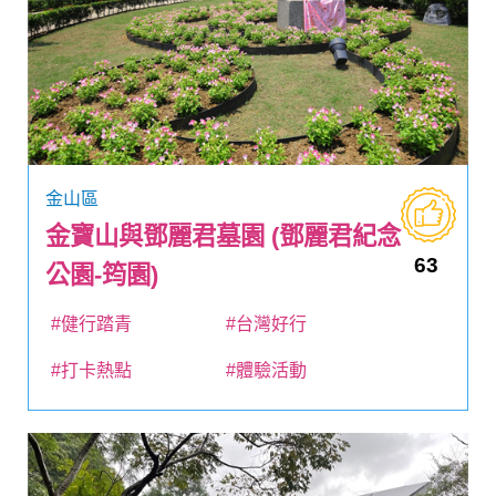
金山區
金寶山與鄧麗君墓園 (鄧麗君紀念
63
公園-筠園)
#健行踏青
#台灣好行
#打卡熱點
#體驗活動