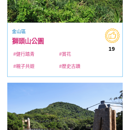
金山區
獅頭山公園
19
#健行踏青
#賞花
#親子共遊
#歷史古蹟