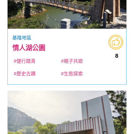
基隆地區
情人湖公園
8
#健行踏青
#親子共遊
#歷史古蹟
#生態探索