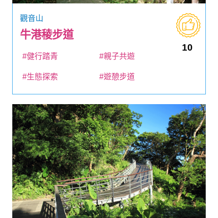
觀音山
牛港稜步道
10
#健行踏青
#親子共遊
#生態探索
#遊憩步道