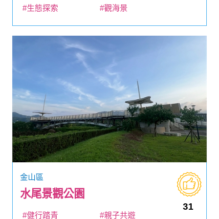
#生態探索
#觀海景
金山區
水尾景觀公園
31
#健行踏青
#親子共遊