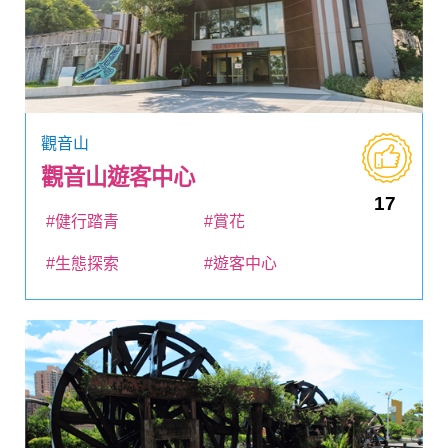
觀音山
觀音山遊客中心
17
#健行踏青
#賞花
#生態探索
#遊客中心