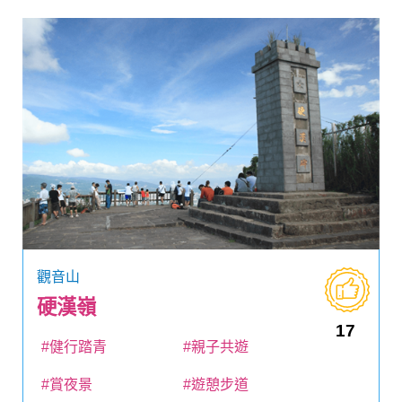
觀音山
硬漢嶺
17
#健行踏青
#親子共遊
#賞夜景
#遊憩步道