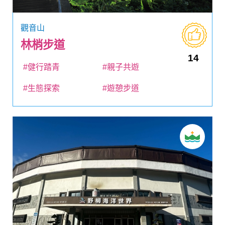
觀音山
林梢步道
14
#健行踏青
#親子共遊
#生態探索
#遊憩步道