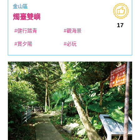
金山區
燭臺雙嶼
17
#健行踏青
#觀海景
#賞夕陽
#必玩