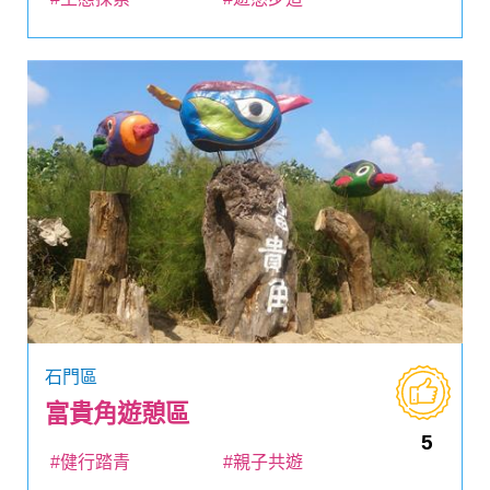
石門區
富貴角遊憩區
5
#健行踏青
#親子共遊