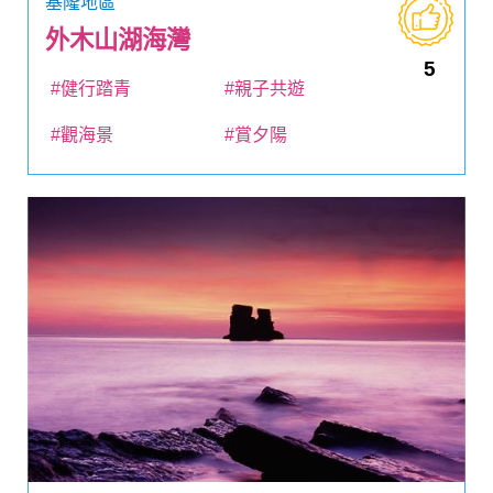
基隆地區
外木山湖海灣
5
#健行踏青
#親子共遊
#觀海景
#賞夕陽