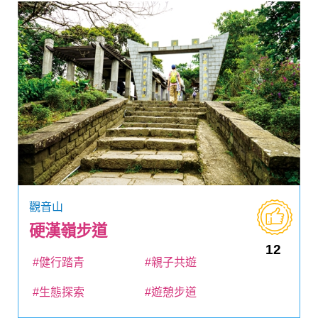
觀音山
硬漢嶺步道
12
#健行踏青
#親子共遊
#生態探索
#遊憩步道