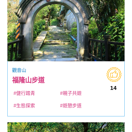
觀音山
福隆山步道
14
#健行踏青
#親子共遊
#生態探索
#遊憩步道