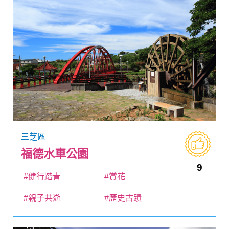
三芝區
福德水車公園
9
#健行踏青
#賞花
#親子共遊
#歷史古蹟