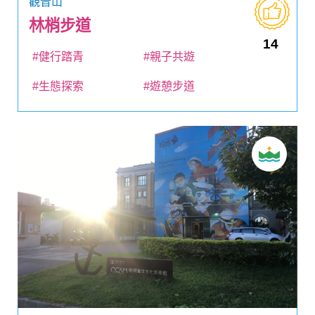
觀音山
林梢步道
14
#健行踏青
#親子共遊
#生態探索
#遊憩步道