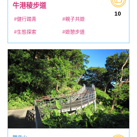
牛港稜步道
10
#健行踏青
#親子共遊
#生態探索
#遊憩步道