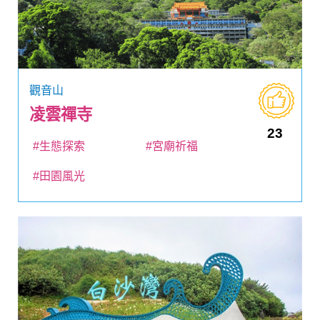
觀音山
凌雲禪寺
23
#生態探索
#宮廟祈福
#田園風光