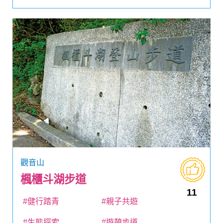
觀音山
楓櫃斗湖步道
11
#健行踏青
#親子共遊
#生態探索
#遊憩步道