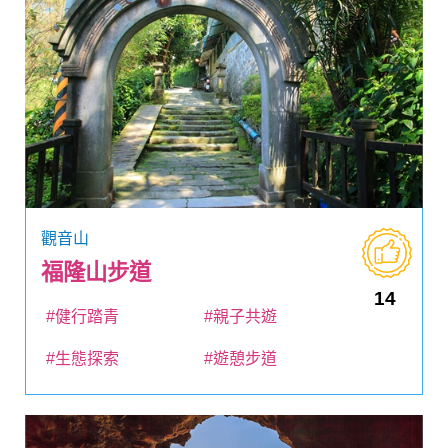
觀音山
福隆山步道
14
#健行踏青
#親子共遊
#生態探索
#遊憩步道