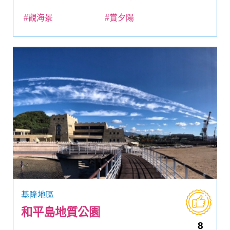
#觀海景
#賞夕陽
基隆地區
和平島地質公園
8