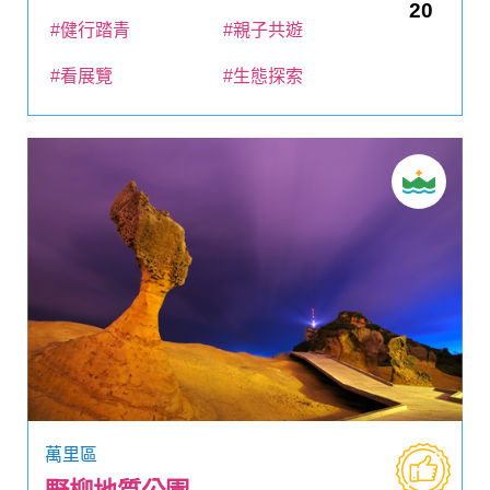
20
#健行踏青
#親子共遊
#看展覽
#生態探索
萬里區