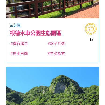
三芝區
根德水車公園生態園區
5
#健行踏青
#親子共遊
#歷史古蹟
#生態探索