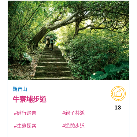
觀音山
牛寮埔步道
13
#健行踏青
#親子共遊
#生態探索
#遊憩步道