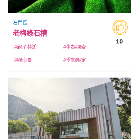
石門區
老梅綠石槽
10
#親子共遊
#生態探索
#觀海景
#季節限定