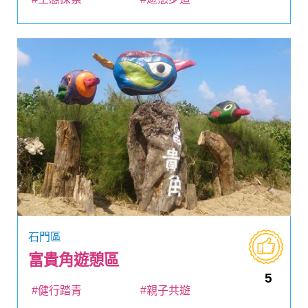
石門區
富貴角遊憩區
5
#健行踏青
#親子共遊