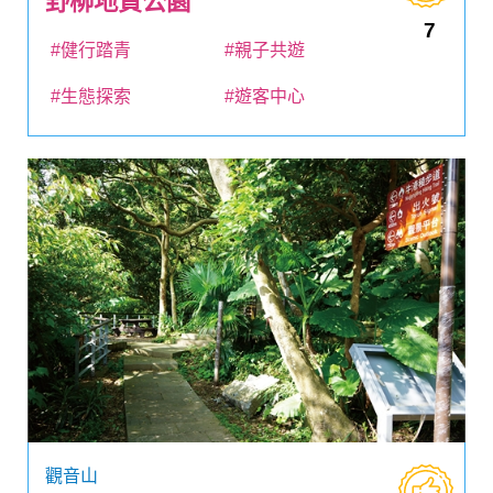
野柳地質公園
7
#健行踏青
#親子共遊
#生態探索
#遊客中心
觀音山