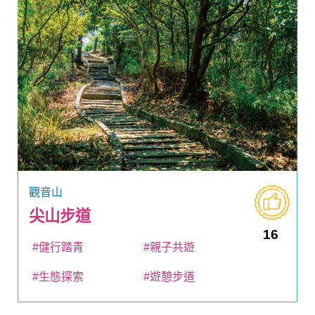
觀音山
尖山步道
16
#健行踏青
#親子共遊
#生態探索
#遊憩步道