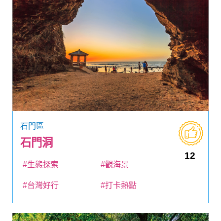
石門區
石門洞
12
#生態探索
#觀海景
#台灣好行
#打卡熱點