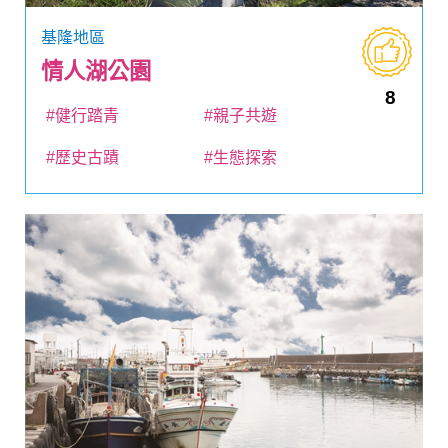
基隆地區
情人湖公園
8
#健行踏青
#親子共遊
#歷史古蹟
#生態探索