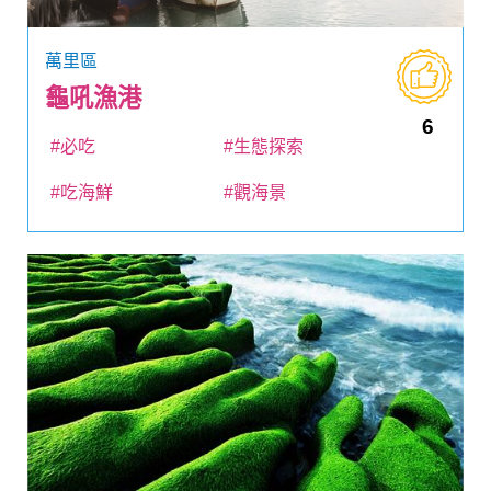
萬里區
龜吼漁港
6
#必吃
#生態探索
#吃海鮮
#觀海景