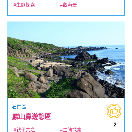
#生態探索
#觀海景
石門區
麟山鼻遊憩區
2
#親子共遊
#生態探索