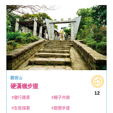
觀音山
硬漢嶺步道
12
#健行踏青
#親子共遊
#生態探索
#遊憩步道