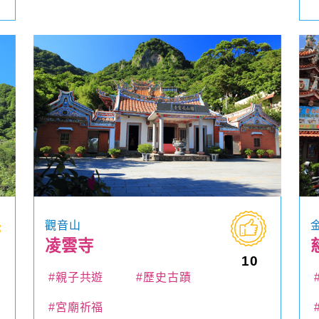
觀音山
凌雲寺
10
#親子共遊
#歷史古蹟
#宮廟祈福