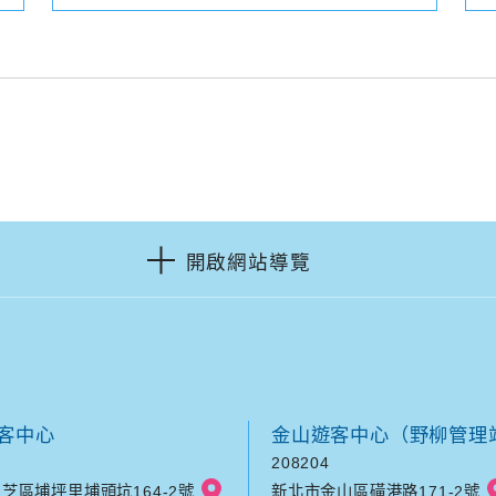
開啟網站導覽
客中心
金山遊客中心（野柳管理
208204
芝區埔坪里埔頭坑164-2號
新北市金山區磺港路171-2號