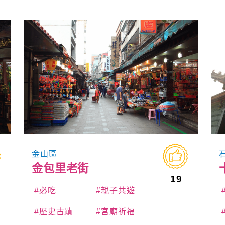
金山區
金包里老街
19
#必吃
#親子共遊
#歷史古蹟
#宮廟祈福