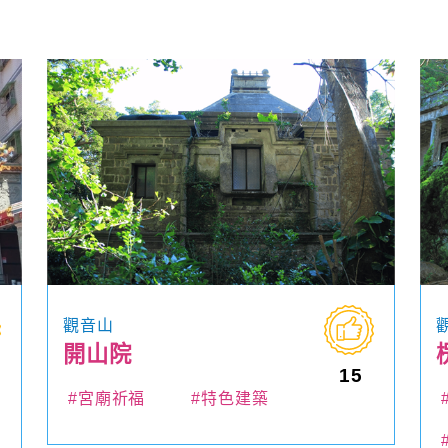
觀音山
開山院
15
#宮廟祈福
#特色建築