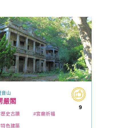
觀音山
楞嚴閣
9
#歷史古蹟
#宮廟祈福
#特色建築