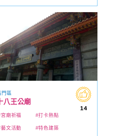
石門區
十八王公廟
14
#宮廟祈福
#打卡熱點
#藝文活動
#特色建築