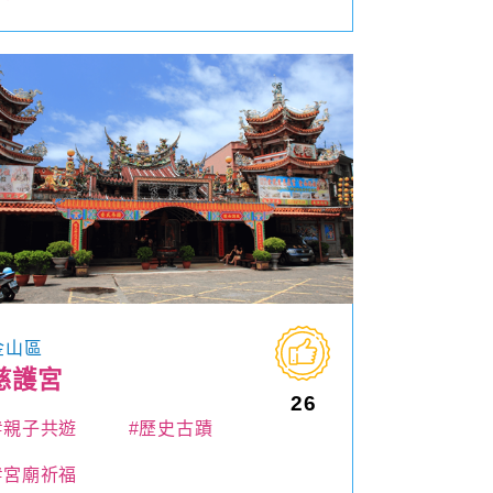
金山區
慈護宮
26
#親子共遊
#歷史古蹟
#宮廟祈福