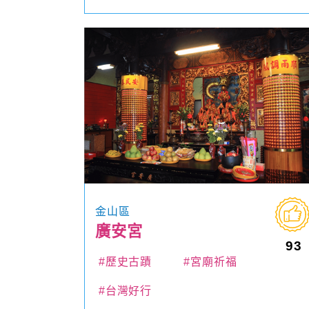
金山區
廣安宮
93
#歷史古蹟
#宮廟祈福
#台灣好行