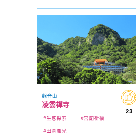
觀音山
凌雲禪寺
23
#生態探索
#宮廟祈福
#田園風光