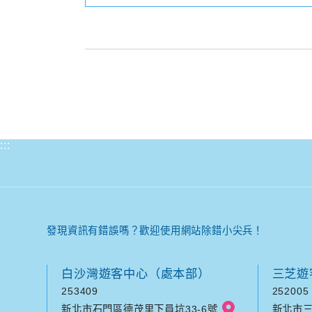
:::
發現資訊有錯誤嗎？歡迎使用網站除錯小尖兵！
白沙灣遊客中心（處本部）
三芝遊
253409
252005
新北市石門區德茂里下員坑33-6號
新北市三