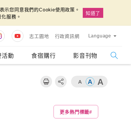
示您同意我們的Cookie使用政策。
知道了
慧化服務。
Language
志工園地
行政資訊網
慶活動
食宿購行
影音刊物
字級
大
更多熱門標籤#