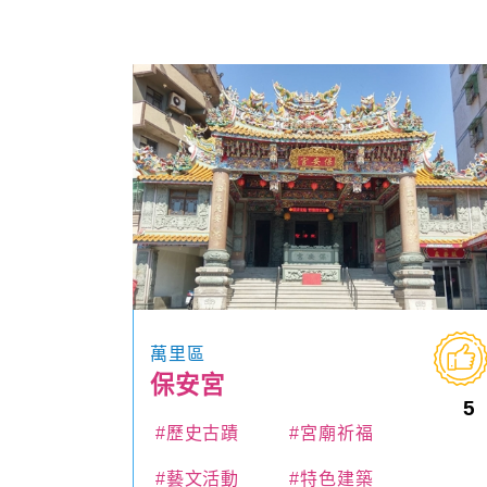
萬里區
保安宮
5
#歷史古蹟
#宮廟祈福
#藝文活動
#特色建築