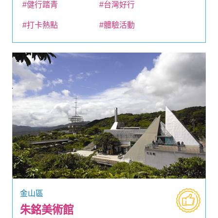
#健行踏青
#台灣好行
#打卡熱點
#體驗活動
金山區
朱銘美術館