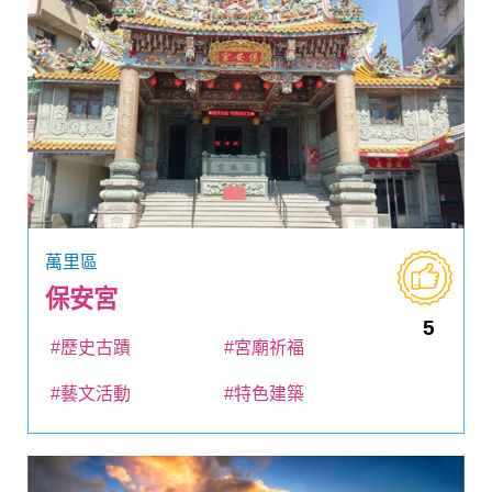
萬里區
保安宮
5
#歷史古蹟
#宮廟祈福
#藝文活動
#特色建築