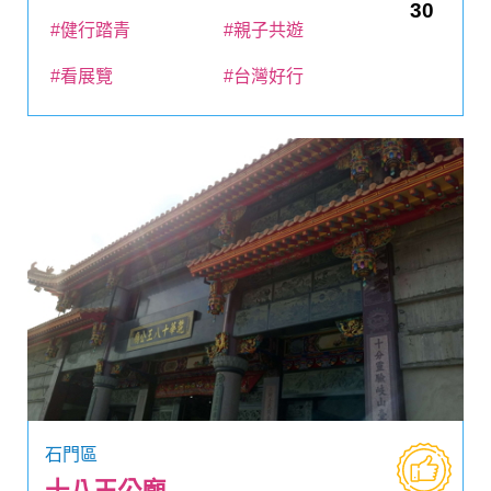
30
#健行踏青
#親子共遊
#看展覽
#台灣好行
石門區