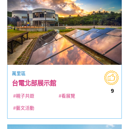
萬里區
台電北部展示館
9
#親子共遊
#看展覽
#藝文活動