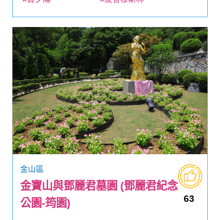
金山區
金寶山與鄧麗君墓園 (鄧麗君紀念
63
公園-筠園)