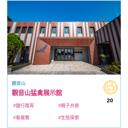
觀音山
觀音山猛禽展示館
20
#健行踏青
#親子共遊
#看展覽
#生態探索