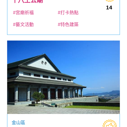
十八王公廟
14
#宮廟祈福
#打卡熱點
#藝文活動
#特色建築
金山區