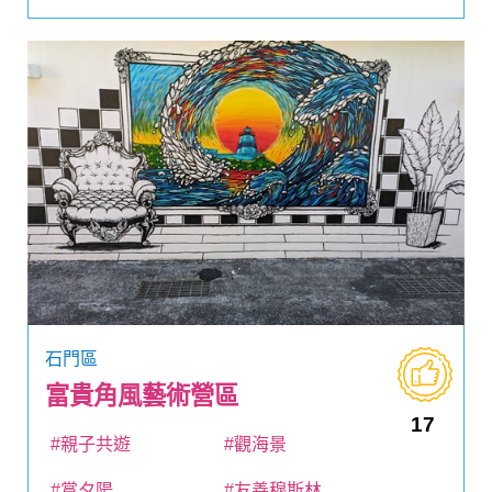
石門區
富貴角風藝術營區
17
#親子共遊
#觀海景
#賞夕陽
#友善穆斯林