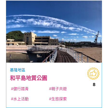
基隆地區
和平島地質公園
8
#健行踏青
#親子共遊
#水上活動
#生態探索