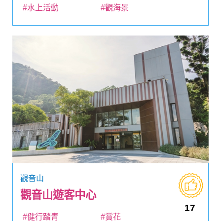
#水上活動
#觀海景
觀音山
觀音山遊客中心
17
#健行踏青
#賞花