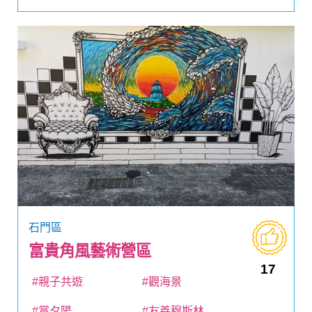
石門區
富貴角風藝術營區
17
#親子共遊
#觀海景
#賞夕陽
#友善穆斯林