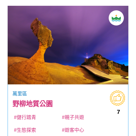
萬里區
野柳地質公園
7
#健行踏青
#親子共遊
#生態探索
#遊客中心