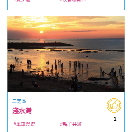
三芝區
淺水灣
1
#單車漫遊
#親子共遊