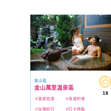
金山區
金山萬里溫泉區
18
#溫泉泡湯
#浪漫約會
#台灣好行
#打卡熱點