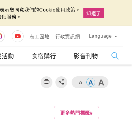
示您同意我們的Cookie使用政策。
知道了
慧化服務。
Language
志工園地
行政資訊網
慶活動
食宿購行
影音刊物
字級
大
更多熱門標籤#