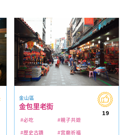
金山區
金包里老街
19
#必吃
#親子共遊
#歷史古蹟
#宮廟祈福