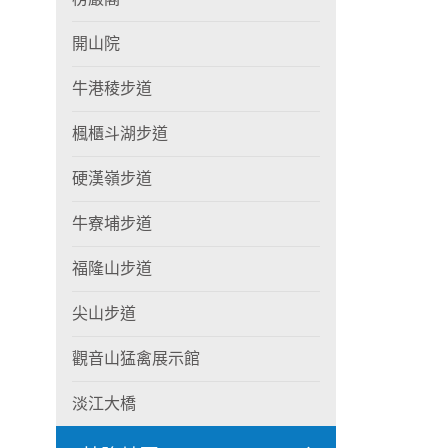
開山院
牛港稜步道
楓櫃斗湖步道
硬漢嶺步道
牛寮埔步道
福隆山步道
尖山步道
觀音山猛禽展示館
淡江大橋