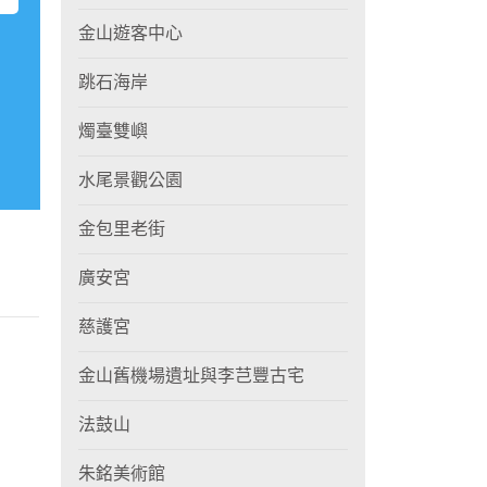
金山遊客中心
跳石海岸
燭臺雙嶼
水尾景觀公園
金包里老街
廣安宮
慈護宮
金山舊機場遺址與李芑豐古宅
法鼓山
朱銘美術館