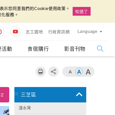
示您同意我們的Cookie使用政策。
知道了
慧化服務。
Language
志工園地
行政資訊網
慶活動
食宿購行
影音刊物
字級
大
:::
92
三芝區
淺水灣