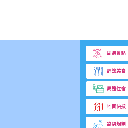
t
o
i
n
c
r
e
a
s
e
周邊景點
o
r
d
e
周邊美食
c
r
e
周邊住宿
a
s
e
v
地圖快搜
o
l
u
路線規劃
m