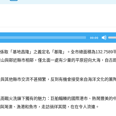
U
00:00
s
e
U
取「基地昌隆」之義定名「基隆」。全市總面積為132.7589
p/
D
環山與鄰近縣市相鄰，僅北面一處有少量的平原迎向大海，自古
o
w
n
A
隆與其他縣市交流不甚頻繁，反到有機會接受來自海洋文化的薰
r
r
o
w
風雨戰火洗鍊下獨有的魅力：巨舶輻輳的國際港市、熱鬧豐美的
k
e
角與灣澳、漁港和魚市，走訪徜徉其間，在在令人流連。
y
s