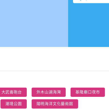
e.
大武崙砲台
外木山湖海灣
基隆廟口夜市
潮境公園
陽明海洋文化藝術館