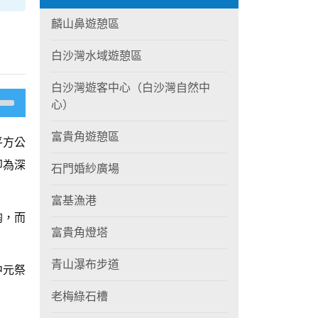
麟山鼻遊憩區
白沙灣水域遊憩區
白沙灣遊客中心（白沙灣自然中
心）
富貴角遊憩區
平方公
即為深
石門婚紗廣場
富基漁港
陶，而
富貴角燈塔
青山瀑布步道
中元祭
老梅綠石槽