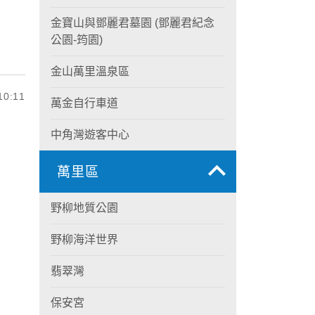
金寶山與鄧麗君墓園 (鄧麗君紀念
公園-筠園)
金山萬里溫泉區
0:11
萬金自行車道
中角灣遊客中心
萬里區
野柳地質公園
野柳海洋世界
翡翠灣
保安宮