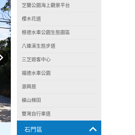
芝蘭公園海上觀景平台
櫻木花道
根德水車公園生態園區
八連溪生態步道
三芝遊客中心
福德水車公園
源興居
橫山梯田
雙灣自行車道
石門區