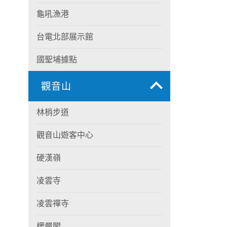
龜吼漁港
台電北部展示館
國聖埔據點
觀音山
林梢步道
觀音山遊客中心
硬漢嶺
凌雲寺
凌雲禪寺
楞嚴閣