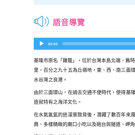
語音導覽
Audio
00:00
Player
基隆市原名「雞籠」，位於台灣本島北端，舊時係
里，百分之九十五為丘嶺地，東、西、南三面
水谷灣之良港。
由於三面環山，在過去交通不便時代，使得基
造就特有之海洋文化。
在水氣氤氳的迷濛景致背後，潛藏了數百年來
典、多樣精緻的廟口小吃以及砲台與隧道、岬