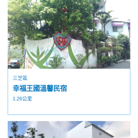
三芝區
幸福王國溫馨民宿
1.26公里