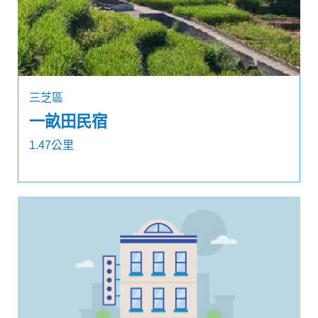
三芝區
一畝田民宿
1.47公里