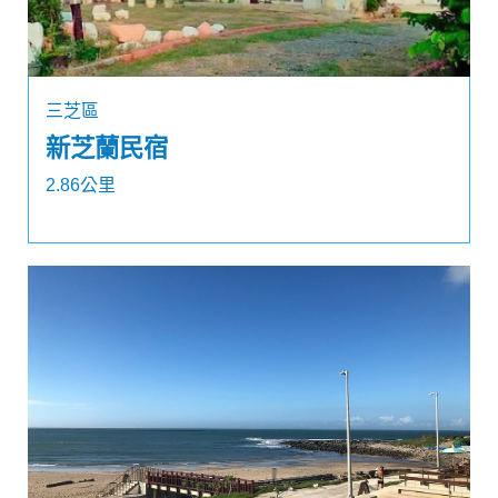
三芝區
新芝蘭民宿
2.86公里