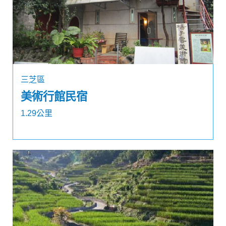
三芝區
美術行館民宿
1.29公里