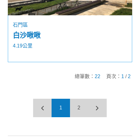
石門區
白沙啾啾
4.19公里
總筆數：
22
頁次：
1
/
2
1
2