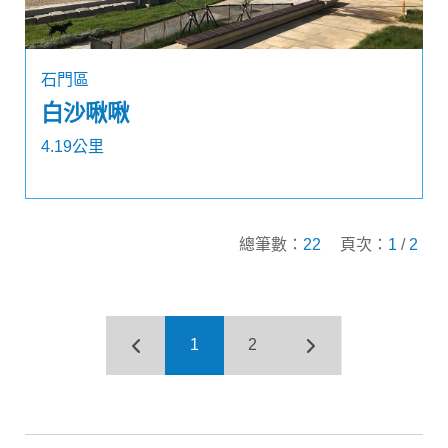
石門區
白沙啾啾
4.19公里
總筆數：
22
頁次：
1
/
2
1
2