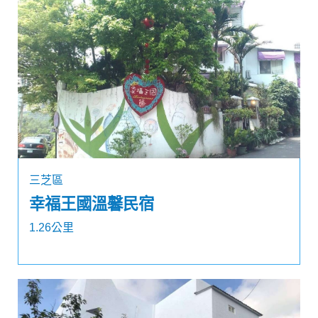
三芝區
幸福王國溫馨民宿
1.26公里