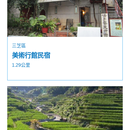
三芝區
美術行館民宿
1.29公里