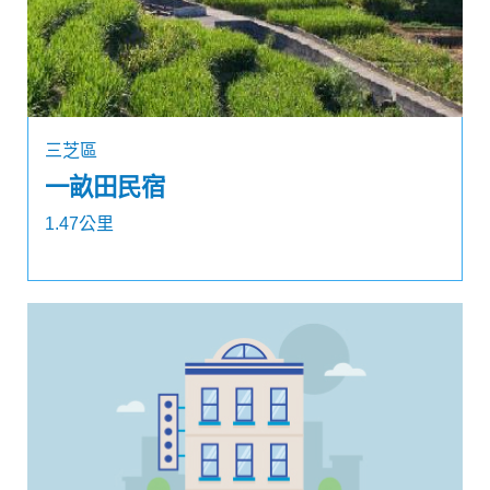
三芝區
一畝田民宿
1.47公里