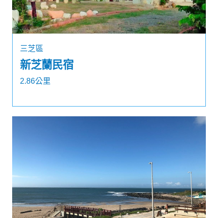
三芝區
新芝蘭民宿
2.86公里