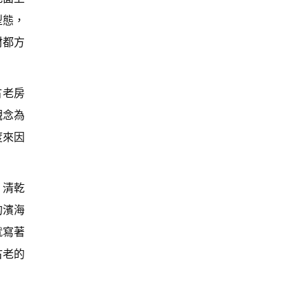
型態，
材都方
古老房
觀念為
度來因
，清乾
的濱海
就寫著
古老的