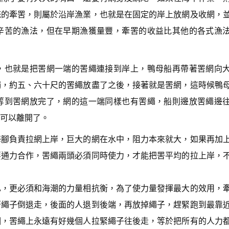
統的牽罟，則屬於沿岸漁業，也就是在固定的岸上放網及收網，
辛苦的漁法，但在早期漁獲量豐，牽罟的收益比其他的各式漁
，也就是把罟網一端的罟繩連接到岸上，鴨母船再帶著罟網向
繩，約五、六十尺的罟繩放盡了之後，接著就是罟網，這時候鴨
等到罟網放完了，網的這一端同樣也有罟繩，船則邊放罟繩邊
可以離開了。
海腳負責拉網上岸，巨大的網在水中，阻力本來就大，如果再加
要通力合作，罟繩兩頭必須同時使力，才能把罟平均的拉上岸，
已，更必須和海潮的力量相抗衡，為了使力量發揮最大的效用，
著繩子倒退走，後面的人退到後端，再放掉繩子，趕緊跑到最靠
個，罟繩上永遠有好幾個人拉緊繩子往後走，等於把所有的人力