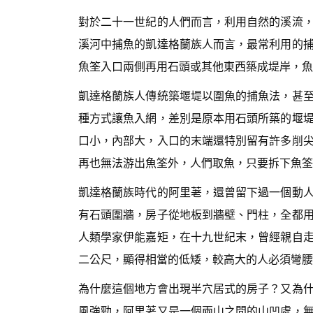
對於二十一世紀的人們而言，利用自然的溪流
溪河中捕魚的凱達格蘭族人而言，最常利用的
魚筌入口兩側再用石頭或其他東西築成堤岸，魚
凱達格蘭族人傳統築堰堤以圍魚的捕魚法，甚
種方式讓魚入網，差別是原本用石頭所築的堰
口小，內部大，入口的末端還特別留有許多削
再也無法游出魚筌外，人們取魚，只要拆下魚筌
凱達格蘭族時代的阿里荖，還曾留下過一個動
有石頭圍牆，房子從地板到牆壁、門柱，全都
人類學家伊能嘉矩，在十九世紀末，曾經親自
二公尺，顯得相當的低矮，較高大的人必須彎腰
為什麼這個地方會出現半穴居式的房子？又為
風強勁，阿里荖又是一個兩山之間的山凹處，