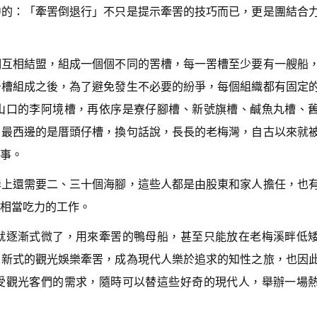
中的：「牽罟倒退行」不只是提示牽罟的技巧而已，更是團結合
們互相結盟，組成一個個不同的罟槽，每一罟槽至少要有一艘船
罟槽組成之後，為了避免發生不必要的紛爭，每個組織都有固定
山口的李阿境槽，再依序是寮仔腳槽、新號旗槽、鹹魚丸槽、
，最西邊的是厝頭仔槽，換句話說，長長的老梅灣，自古以來就
事。
岸上還需要二、三十個海腳，這些人都是由股東和家人擔任，也
相當吃力的工作。
就逐漸式微了，用來牽罟的鴨母船，甚至只能放在老梅溪畔低
，新式的觀光娛樂牽罟，成為現代人樂於追求的知性之旅，也因
受觀光客們的需求，隨時可以替這些好奇的現代人，舉辦一場