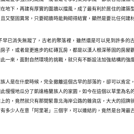
埋在地下，再建有厚實的圍牆以擋風，成了最有利於居住的建築
，且又堅固異常，只要砌牆時能夠砌得結實，顯然是要比任何建
子早已消失無蹤了，古老的聚落裡，雖然還是可以見到許多的
頭房子，或者是更進步的紅磚瓦房，都是以漢人根深蒂固的房屋
如此一來，面對自然環境的挑戰，就只有不斷設法加強結構的強
蘭族人是在什麼時候，完全撤離這個古早的部落的，卻可以肯定
因此慢慢地瓜分了凱達格蘭族人的家園，如今在這個以草里為名
結上的，竟然就只有那間緊靠北海岸公路的雜貨店，大大的招牌
會有多少人在意「阿里荖」三個字，可以連結的，竟然是台灣最