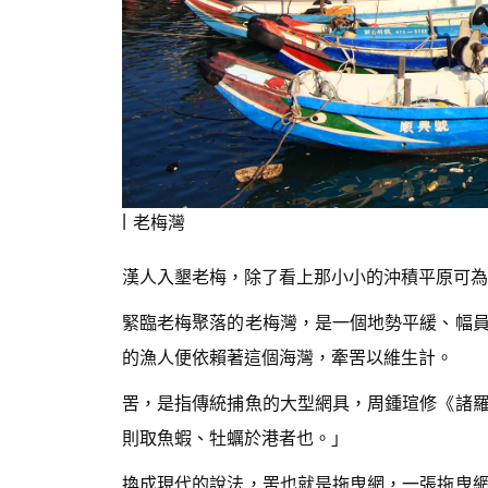
老梅灣
漢人入墾老梅，除了看上那小小的沖積平原可為
緊臨老梅聚落的老梅灣，是一個地勢平緩、幅
的漁人便依賴著這個海灣，牽罟以維生計。
罟，是指傳統捕魚的大型網具，周鍾瑄修《諸
則取魚蝦、牡蠣於港者也。」
換成現代的說法，罟也就是拖曳網，一張拖曳