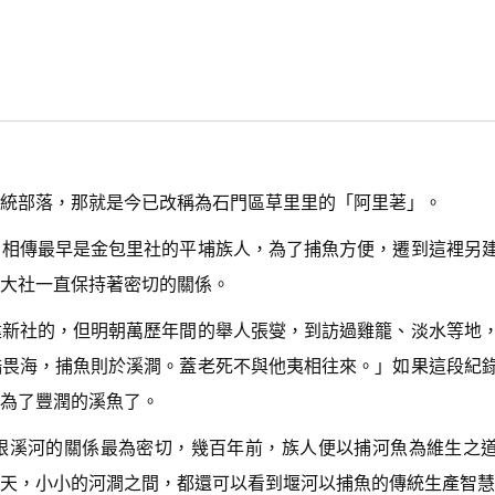
統部落，那就是今已改稱為石門區草里里的「阿里荖」。
，相傳最早是金包里社的平埔族人，為了捕魚方便，遷到這裡另
大社一直保持著密切的關係。
建新社的，但明朝萬歷年間的舉人張燮，到訪過雞籠、淡水等地
酷畏海，捕魚則於溪澗。蓋老死不與他夷相往來。」如果這段紀
為了豐潤的溪魚了。
跟溪河的關係最為密切，幾百年前，族人便以捕河魚為維生之
天，小小的河澗之間，都還可以看到堰河以捕魚的傳統生產智慧