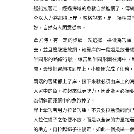
艘船拉著走，經過海域的魚就自然進網了，傳
全以人力將網拉上岸，嚴格說來，是一項相當
好，自然有人願意從事。
牽罟時，有一定的步驟，先選擇一邊做為罟頭
去，並且邊駛邊放網，較靠岸的一段還是放罟
半圓形的路線行駛，讓罟呈半圓形圍在海中，
開，最後把罟繩拉到岸上，小船便完成了任務，
兩端的罟繩都上了岸，接下來就必須由岸上的
入罟中的魚，拉起來就更吃力，因此牽罟必須
為傾斜而讓網中的魚跑掉了。
岸上牽罟者用力拉著罟繩，不只要拉動漁網而
人拉住繩子之後便不放，而是以全身的力量拉
的地方，再拉起繩子往後走，如此一個換過一