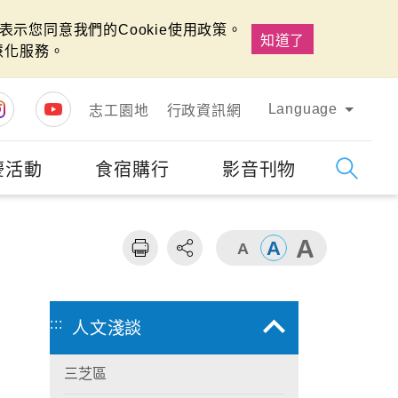
示您同意我們的Cookie使用政策。
知道了
慧化服務。
Language
志工園地
行政資訊網
慶活動
食宿購行
影音刊物
字級
大
:::
人文淺談
三芝區