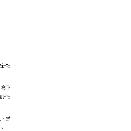
建新社
，寫下
錄所指
道，然
。