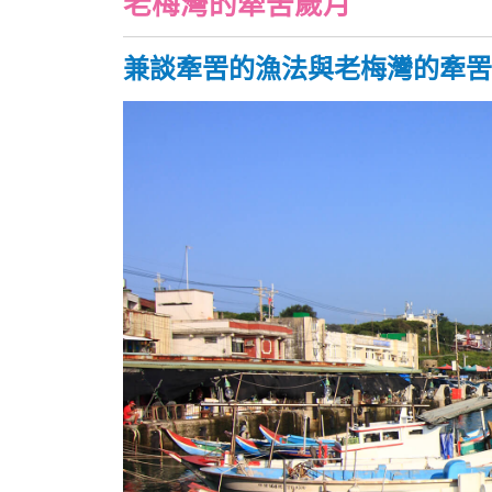
老梅灣的牽罟歲月
兼談牽罟的漁法與老梅灣的牽罟