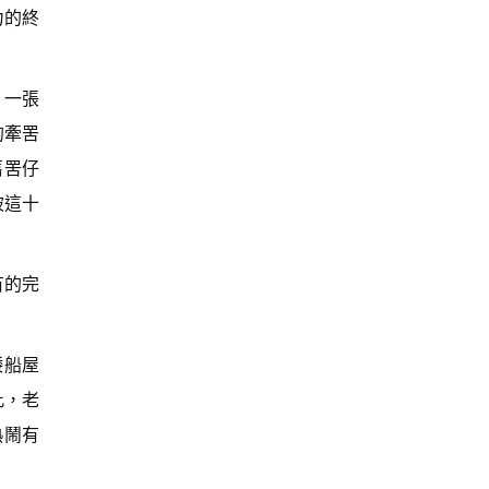
力的終
，一張
的牽罟
舊罟仔
被這十
有的完
矮船屋
此，老
熱鬧有