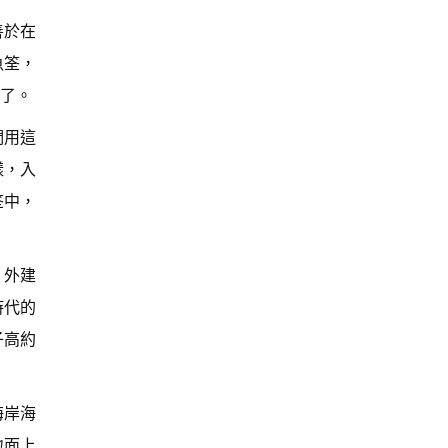
善於在
魚筌，
了。
們用這
樣，入
筌中，
，外建
時代的
子高約
海岸海
地面上