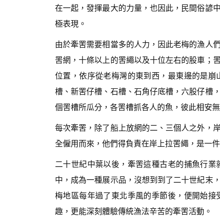
在一起，發揮最大的力量，也因此，民間俗諺
極表現。
由於牽罟需要相當多的人力，因此老梅的漁人
罟網，十條以上的罟繩以及十位左右的股車；
位置，依序從老梅灣的東到西，最東邊的是崩
槽、新罟仔槽、石槽、石角仔底槽，六股仔槽
個罟槽所瓜分，各罟槽抓各人的魚，彼此相安無
每次牽罟，除了船上放網的二、三個人之外，
全僱用而來，他們得負責在岸上拉罟繩，是一件
二十世紀中葉以後，牽罟這種古老的捕魚行業
中，成為一種展示品，沒想到到了二十世紀末
梅地區每年過了東北季風的季節後，便開始接
趣，更能深刻體驗傳統漁法辛苦的牽罟活動。