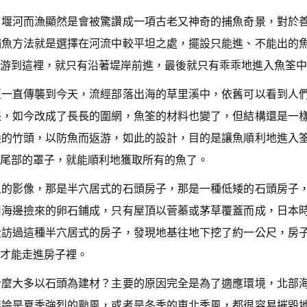
，堰河而漁顯然是會被驚讚成一項古老又神奇的捕魚奇景，對於
捕魚方法就是選擇在河流中較平坦之處，擺設只能進、不能出的
游到這裡，就只有沿著堤岸前進，最後就只有乖乖地進入魚筌中
至一直傳襲到今天，流經部落出海的草里溪中，依舊可以看到人
堤，如今改成了長長的圍網，魚筌的材料也變了，但結構還是一
尖的竹頭，以防魚而返游，如此的設計，目的是讓魚順利地進入
尾部的罩子，就能順利地獲取所有的魚了。
人的影像，那是半穴居式的石頭房子，那是一種低矮的石頭房子
用海邊撿來的卵石鋪成，只有屋頂以菅蓁或茅草覆蓋而成，日本
走訪過這種半穴居式的房子，發現地基往地下挖了約一公尺，房
才能走進房子裡。
什麼大多以石頭為建材？主要的原因完全是為了適應環境，北部
無論是夏季強烈的颱風，或者是冬季的東北季風，都很容易摧毀