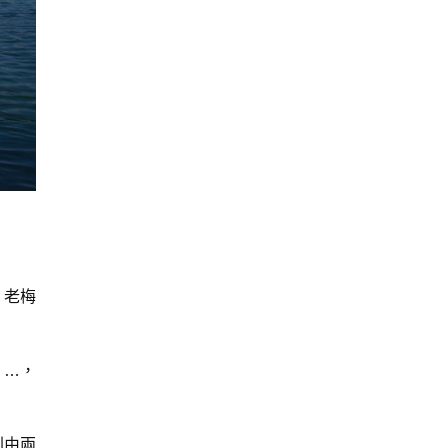
，老梅
、…，
則由兩