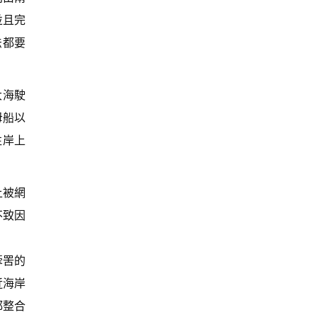
並且完
法都要
大海駛
母船以
往岸上
上被網
不致因
牽罟的
近海岸
都整合