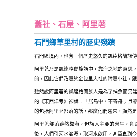
舊社、石屋、阿里荖
石門鄉草里村的歷史殘蹟
石門區境內，也有一個歷史悠久的凱達格蘭族傳
阿里荖乃是凱達格蘭族語中，靠海之地的意思
的，因此它們乃屬於金包里大社的附屬小社，跟
雖然說阿里荖的凱達格蘭族人是為了捕魚而另
的《東西洋考》卻說：「居島中，不善舟；且
的包括阿里荖部落的話，那麼他們遷來，顯然是
阿里荖部落雖然靠海，但族人主要的營生，卻
後，人們引河水灌溉，取河水飲用，甚至直到今