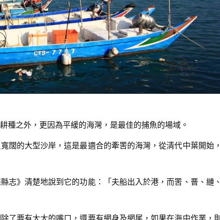
耕種之外，更因為平緩的海灣，是最佳的捕魚的場域。
員寬闊的大型沙岸，這是最適合的牽罟的海灣，從清代中葉開始
羅縣志》清楚地說到它的功能：「夫船出入於港，而罟、罾、縺
網除了要有大大的嘴口，還要有網身及網尾，如果在海中作業，