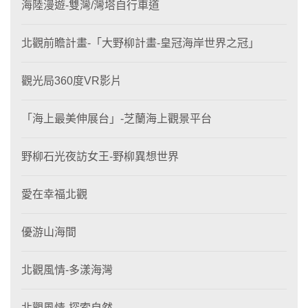
海陸漫遊-雙灣/灣塔自行車道
北觀前瞻計畫-「大野柳計畫-皇冠海岸世界之冠」
觀光局360度VR影片
「海上最美伸展台」-芝蘭海上觀景平台
野柳石光夜訪女王-野柳異想世界
愛在幸福北觀
優游山海間
北觀風情-多漾海灣
北觀風情-探索自然