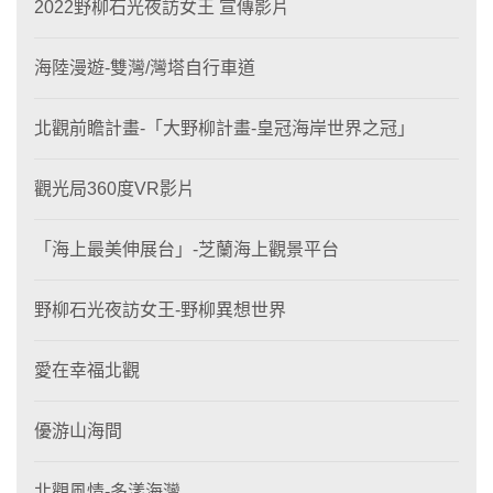
2022野柳石光夜訪女王 宣傳影片
海陸漫遊-雙灣/灣塔自行車道
北觀前瞻計畫-「大野柳計畫-皇冠海岸世界之冠」
觀光局360度VR影片
「海上最美伸展台」-芝蘭海上觀景平台
野柳石光夜訪女王-野柳異想世界
愛在幸福北觀
優游山海間
北觀風情-多漾海灣