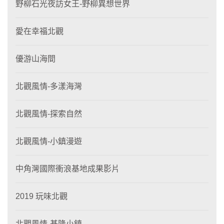
野柳石光夜訪女王-野柳異想世界
愛在幸福北觀
優游山海間
北觀風情-多漾海灣
北觀風情-探索自然
北觀風情-小鎮漫遊
中角灣國際衝浪基地成果影片
2019 玩味北觀
北觀風情-基隆小鎮