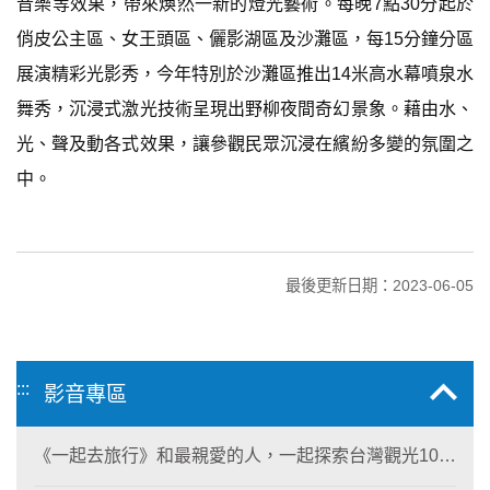
音樂等效果，帶來煥然一新的燈光藝術。每晚7點30分起於
俏皮公主區、女王頭區、儷影湖區及沙灘區，每15分鐘分區
展演精彩光影秀，今年特別於沙灘區推出14米高水幕噴泉水
舞秀，沉浸式激光技術呈現出野柳夜間奇幻景象。藉由水、
光、聲及動各式效果，讓參觀民眾沉浸在繽紛多變的氛圍之
中。
最後更新日期：2023-06-05
:::
影音專區
《一起去旅行》和最親愛的人，一起探索台灣觀光100
亮點