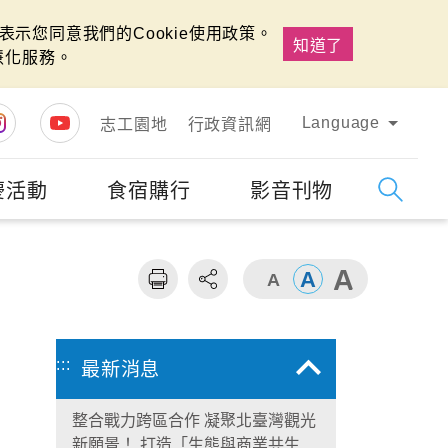
示您同意我們的Cookie使用政策。
知道了
慧化服務。
Language
志工園地
行政資訊網
慶活動
食宿購行
影音刊物
字級
大
:::
最新消息
整合戰力跨區合作 凝聚北臺灣觀光
新願景！ 打造「生態與商業共生」