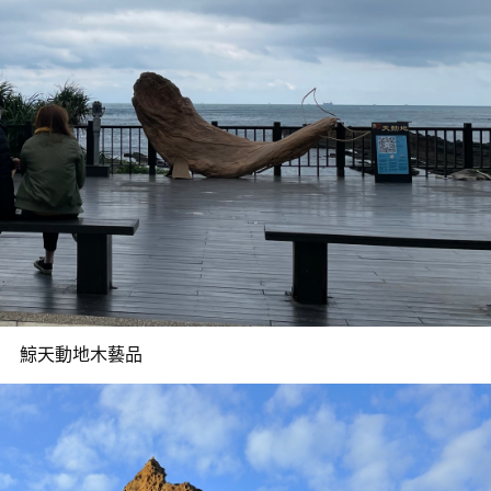
鯨天動地木藝品