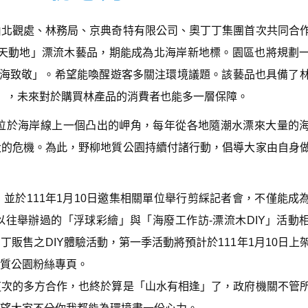
由北觀處、林務局、京典奇特有限公司、奧丁丁集團首次共同合
「鯨天動地」漂流木藝品，期能成為北海岸新地標。園區也將規劃
向海致敬」。希望能喚醒遊客多關注環境議題。該藝品也具備了
e)」，未來對於購買林產品的消費者也能多一層保障。
柳位於海岸線上一個凸出的岬角，每年從各地隨潮水漂來大量的
大的危機。為此，野柳地質公園持續付諸行動，倡導大家由自身
並於111年1月10日邀集相關單位舉行剪綵記者會，不僅能成
往舉辦過的「浮球彩繪」與「海廢工作訪-漂流木DIY」活動
販售之DIY體驗活動，第一季活動將預計於111年1月10日上
質公園粉絲專頁。
這次的多方合作，也終於算是「山水有相逢」了，政府機關不管