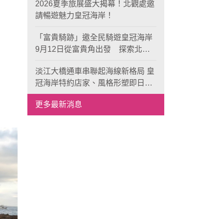
2026夏季旅展盛大揭幕！北觀處邀
請暢遊魅力皇冠海岸！
「富貴騎跡」邀全民騎遊皇冠海岸
9月12日從富貴角出發 探索北海
岸山海風光與在地魅力
淡江大橋通車串聯起海線新格局 皇
冠海岸特約店家、風格形塑即日起
開放報名
更多最新消息