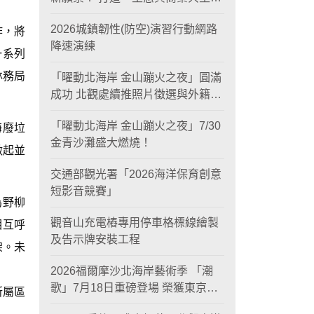
黃金旅遊廊帶
2026城鎮韌性(防空)演習行動網路
作，將
降速演練
一系列
林務局
「曜動北海岸 金山蹦火之夜」圓滿
成功 北觀處續推照片徵選與外籍青
年免費體驗接軌國際四季觀光
「曜動北海岸 金山蹦火之夜」7/30
海廢垃
金青沙灘盛大燃燒！
做起並
交通部觀光署「2026海洋保育創意
短影音競賽」
為野柳
觀音山充電樁專用停車格標線繪製
相互呼
及告示牌安裝工程
架。未
2026福爾摩沙北海岸藝術季 「潮
歌」7月18日重磅登場 榮獲東京設
所屬區
計金獎 限定兩大週末夜間免費入館