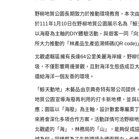
野柳地質公園長期致力於推動環境教育，本次
於111年1月10日在野柳地質公園展示名為
以海廢為主軸的DIY體驗活動，與遊客一同「
所大力推動的「林產品生產追溯條碼(QR cod
北觀處轄區擁有長達64公里美麗海岸線，野
圾，不僅影響周邊景觀，且對海洋生態造成巨
還給海洋一個友善的環境。
「鯨天動地」木藝品由京典奇特有限公司提供，
地質公園宣導海廢再利用的打卡新地標，並與以
應；園區以「海廢」為主軸，設計數套專屬奧丁丁
來將會深化多項合作方案。活動詳情可洽野柳地
北觀處的「海」，林務局的「山」，能夠促成