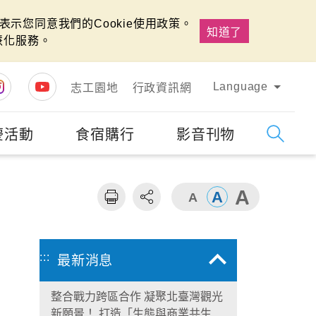
示您同意我們的Cookie使用政策。
知道了
慧化服務。
Language
志工園地
行政資訊網
慶活動
食宿購行
影音刊物
字級
大
:::
最新消息
整合戰力跨區合作 凝聚北臺灣觀光
新願景！ 打造「生態與商業共生」