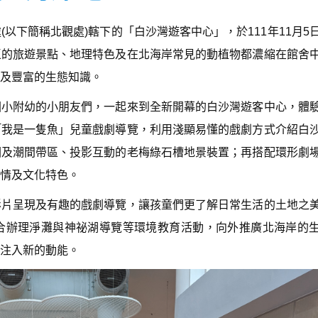
以下簡稱北觀處)轄下的「白沙灣遊客中心」，於111年11月5
區的旅遊景點、地理特色及在北海岸常見的動植物都濃縮在館舍
及豐富的生態知識。
國小附幼的小朋友們，一起來到全新開幕的白沙灣遊客中心，體
「我是一隻魚」兒童戲劇導覽，利用淺顯易懂的戲劇方式介紹白
圖及潮間帶區、投影互動的老梅綠石槽地景裝置；再搭配環形劇
情及文化特色。
影片呈現及有趣的戲劇導覽，讓孩童們更了解日常生活的土地之
合辦理淨灘與神祕湖導覽等環境教育活動，向外推廣北海岸的
注入新的動能。