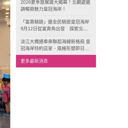
2026夏季旅展盛大揭幕！北觀處邀
請暢遊魅力皇冠海岸！
「富貴騎跡」邀全民騎遊皇冠海岸
9月12日從富貴角出發 探索北海
岸山海風光與在地魅力
淡江大橋通車串聯起海線新格局 皇
冠海岸特約店家、風格形塑即日起
開放報名
更多最新消息