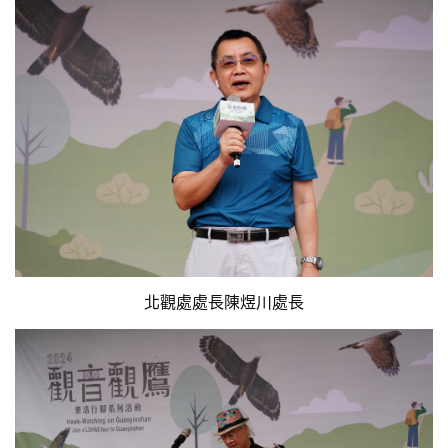
北觀處處長陳煜川處長