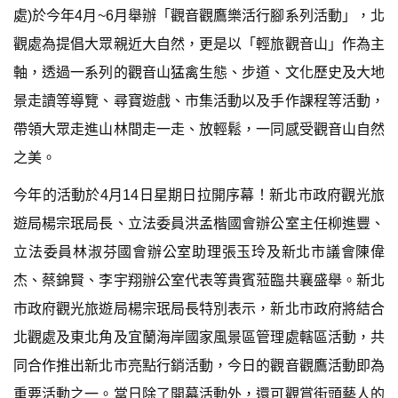
處)於今年4月~6月舉辦「觀音觀鷹樂活行腳系列活動」，北
觀處為提倡大眾親近大自然，更是以「輕旅觀音山」作為主
軸，透過一系列的觀音山猛禽生態、步道、文化歷史及大地
景走讀等導覽、尋寶遊戲、市集活動以及手作課程等活動，
帶領大眾走進山林間走一走、放輕鬆，一同感受觀音山自然
之美。
今年的活動於4月14日星期日拉開序幕！新北市政府觀光旅
遊局楊宗珉局長、立法委員洪孟楷國會辦公室主任柳進豐、
立法委員林淑芬國會辦公室助理張玉玲及新北市議會陳偉
杰、蔡錦賢、李宇翔辦公室代表等貴賓蒞臨共襄盛舉。新北
市政府觀光旅遊局楊宗珉局長特別表示，新北市政府將結合
北觀處及東北角及宜蘭海岸國家風景區管理處轄區活動，共
同合作推出新北市亮點行銷活動，今日的觀音觀鷹活動即為
重要活動之一。當日除了開幕活動外，還可觀賞街頭藝人的