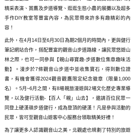
精采表演、賞鷹及步道導覽、逛逛生態小農的展攤以及超多
手作DIY教室等豐富內容，為民眾帶來許多有趣精彩的內
容！
此外，在4月14日至6月30日為期2個月的時間內，更與健行
筆記網站合作，搭配豐富的觀音山步道路線，讓民眾悠遊山
林之際，也可一同參與【親山尋寶趣-步道數位集章趣味活
動】。漫步於7條觀音山步道中並收集寶石，得到數位證
書，有機會獲得2024觀音觀鷹限定紀念徽章（限量1,000
名）。5月~6月之間，有8場親旅漫遊與2場文化歷史專業導
覽，以及健行活動-【百人「親」山去】，邀請百位民眾一
同登上硬漢嶺步道健行，成為登頂的硬漢！凡是參與活動的
民眾，皆可至觀音山遊客中心服務台領取精美好禮！
為了讓更多人認識觀音山之美，北觀處也規劃了特別的旅遊