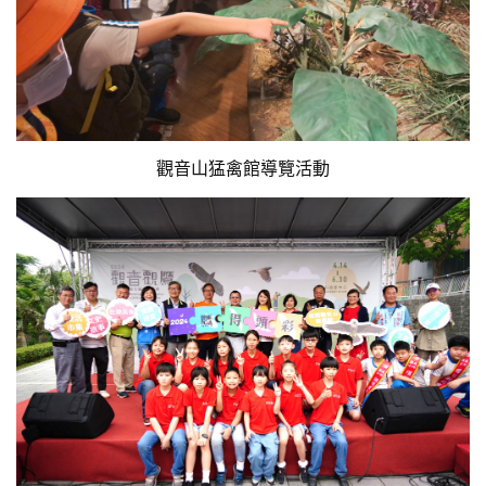
觀音山猛禽館導覽活動