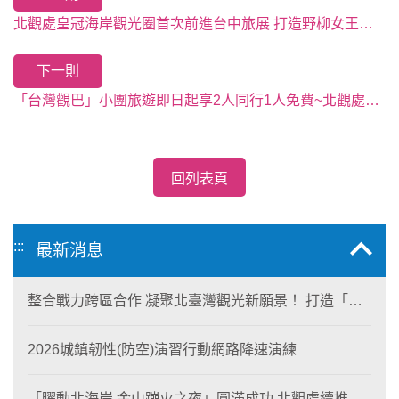
北觀處皇冠海岸觀光圈首次前進台中旅展 打造野柳女王微型燈光秀
下一則
「台灣觀巴」小團旅遊即日起享2人同行1人免費~北觀處加贈限量好禮！
回列表頁
:::
最新消息
整合戰力跨區合作 凝聚北臺灣觀光新願景！ 打造「生
態與商業共生」黃金旅遊廊帶
2026城鎮韌性(防空)演習行動網路降速演練
「曜動北海岸 金山蹦火之夜」圓滿成功 北觀處續推照