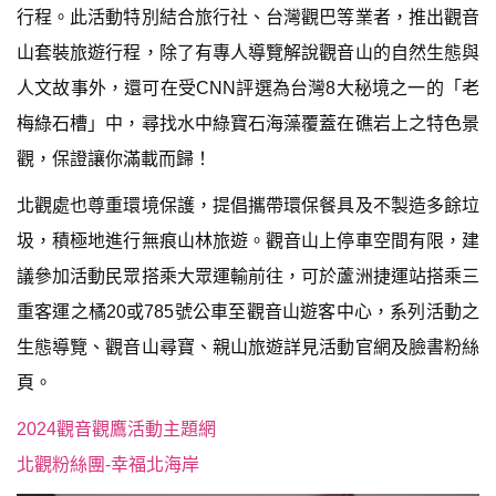
行程。此活動特別結合旅行社、台灣觀巴等業者，推出觀音
山套裝旅遊行程，除了有專人導覽解說觀音山的自然生態與
人文故事外，還可在受CNN評選為台灣8大秘境之一的「老
梅綠石槽」中，尋找水中綠寶石海藻覆蓋在礁岩上之特色景
觀，保證讓你滿載而歸！
北觀處也尊重環境保護，提倡攜帶環保餐具及不製造多餘垃
圾，積極地進行無痕山林旅遊。觀音山上停車空間有限，建
議參加活動民眾搭乘大眾運輸前往，可於蘆洲捷運站搭乘三
重客運之橘20或785號公車至觀音山遊客中心，系列活動之
生態導覽、觀音山尋寶、親山旅遊詳見活動官網及臉書粉絲
頁。
2024觀音觀鷹活動主題網
北觀粉絲團-幸福北海岸