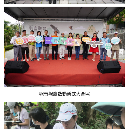
觀音觀鷹啟動儀式大合照