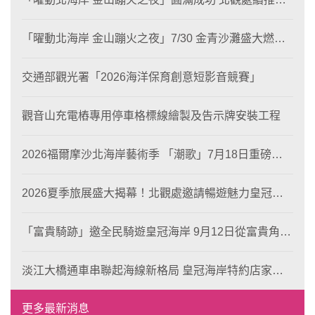
片徵選與外籍青年免費體驗接軌國際四季觀光
「曜動北海岸 金山蹦火之夜」7/30 金青沙灘盛大燃
燒！
交通部觀光署「2026海洋保育創意短影音競賽」
觀音山充電樁專用停車格標線繪製及告示牌安裝工程
2026福爾摩沙北海岸藝術季 「潮歌」7月18日重磅登
場 榮獲東京設計金獎 限定兩大週末夜間免費入館
2026夏季旅展盛大揭幕！北觀處邀請暢遊魅力皇冠海
岸！
「富貴騎跡」邀全民騎遊皇冠海岸 9月12日從富貴角出
發 探索北海岸山海風光與在地魅力
淡江大橋通車串聯起海線新格局 皇冠海岸特約店家、
風格形塑即日起開放報名
更多最新消息