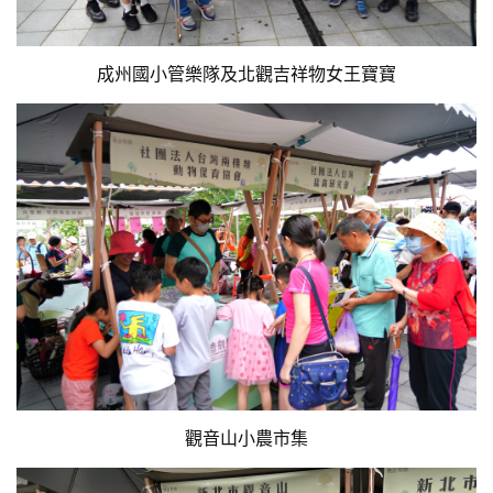
成州國小管樂隊及北觀吉祥物女王寶寶
觀音山小農市集