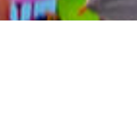
Festival Info
Date：
September to October
Venue：
Shimen District
Every year kite hobbyists from all over Taiwan
and overseas flock to Shimen Kite Park for this
major event on the international kite flying
calendar. During the festival the sky over North