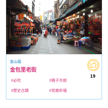
金山區
金包里老街
19
#必吃
#親子共遊
#歷史古蹟
#宮廟祈福