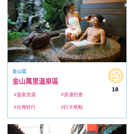
金山區
金山萬里溫泉區
18
#溫泉泡湯
#浪漫約會
#台灣好行
#打卡熱點