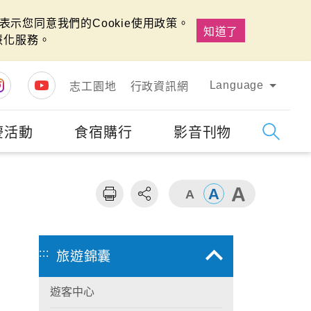
示您同意我們的Cookie使用政策。
知道了
慧化服務。
Language
志工園地
行政資訊網
慶活動
食宿購行
影音刊物
字級
大
:::
旅遊錦囊
遊客中心