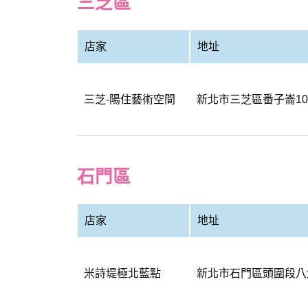
三芝區
店家
地址
三芝-陽住藝術空間
新北市三芝區番子崙1
石門區
店家
地址
米詩堤極北藍點
新北市石門區頭圍段八角