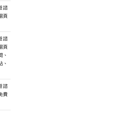
遊諮
摺頁
遊諮
摺頁
間、
站、
遊諮
免費