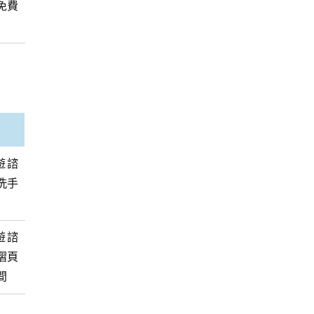
免費
遊諮
洗手
遊諮
摺頁
間