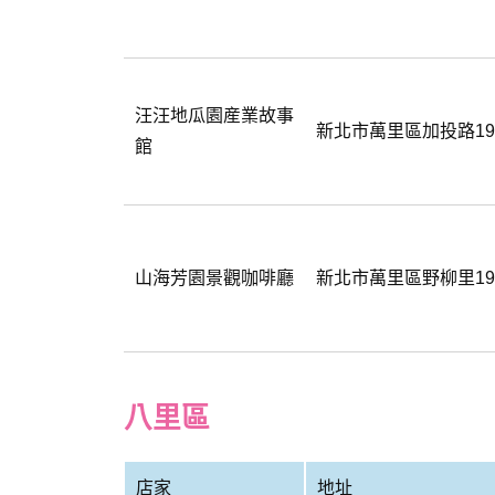
汪汪地瓜園産業故事
新北市萬里區加投路197
館
山海芳園景觀咖啡廳
新北市萬里區野柳里1
八里區
店家
地址