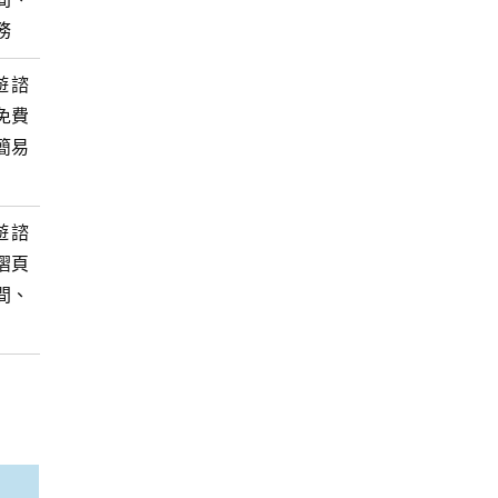
務
遊諮
免費
簡易
遊諮
摺頁
間、