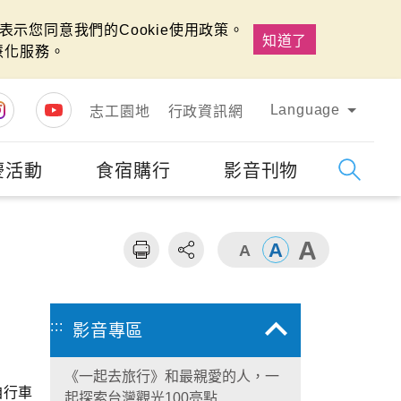
示您同意我們的Cookie使用政策。
知道了
慧化服務。
Language
志工園地
行政資訊網
慶活動
食宿購行
影音刊物
字級
大
:::
影音專區
《一起去旅行》和最親愛的人，一
自行車
起探索台灣觀光100亮點