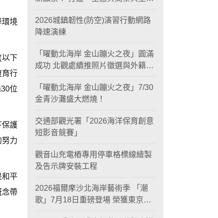
黃金旅遊廊帶
2026城鎮韌性(防空)演習行動網路
岸環境
降速演練
「曜動北海岸 金山蹦火之夜」圓滿
(以下
成功 北觀處續推照片徵選與外籍青
復育行
年免費體驗接軌國際四季觀光
「曜動北海岸 金山蹦火之夜」7/30
30位
金青沙灘盛大燃燒！
交通部觀光署「2026海洋保育創意
下保護
短影音競賽」
的努力
觀音山充電樁專用停車格標線繪製
及告示牌安裝工程
是和平
2026福爾摩沙北海岸藝術季 「潮
概念帶
歌」7月18日重磅登場 榮獲東京設
計金獎 限定兩大週末夜間免費入館