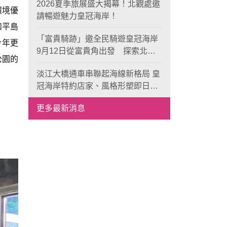
2026夏季旅展盛大揭幕！北觀處邀
環境優
請暢遊魅力皇冠海岸！
和平島
「富貴騎跡」邀全民騎遊皇冠海岸
今年更
9月12日從富貴角出發 探索北海
公園的
岸山海風光與在地魅力
淡江大橋通車串聯起海線新格局 皇
冠海岸特約店家、風格形塑即日起
開放報名
更多最新消息