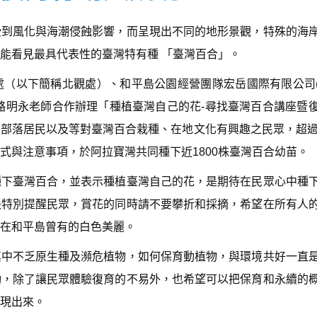
受到風化與海潮侵蝕影響，而呈現出不同的地形景觀，特殊的海
能看見最具代表性的臺灣特有種 「臺灣百合」。
處（以下簡稱北觀處）、和平島公園經營團隊宏岳國際有限公司
作室駱明永老師合作辦理「種植臺灣自己的花-尋找臺灣百合講座暨
部落居民以及等對臺灣百合栽種、在地文化有興趣之民眾，超過
式與注意事項，於阿拉寶灣共同種下近1800株臺灣百合幼苗。
種下臺灣百合，並表示種植臺灣自己的花，是期待在民眾心中種
長特別提醒民眾，賞花的同時請不要攀折和採摘，希望在所有人
在和平島曾有的白色美麗。
其中不乏原生種及瀕危植物，如何保育動植物，與環境共好一直
動，除了讓民眾體驗復育的不易外，也希望可以把保育和永續的
現出來。