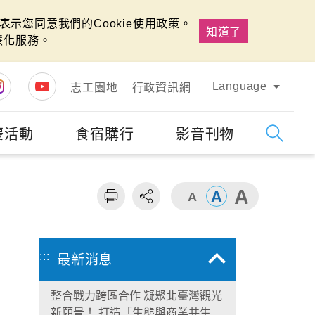
示您同意我們的Cookie使用政策。
知道了
慧化服務。
Language
志工園地
行政資訊網
慶活動
食宿購行
影音刊物
字級
大
:::
最新消息
整合戰力跨區合作 凝聚北臺灣觀光
新願景！ 打造「生態與商業共生」