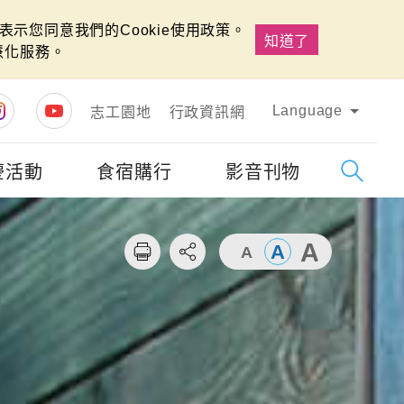
示您同意我們的Cookie使用政策。
知道了
慧化服務。
Language
志工園地
行政資訊網
慶活動
食宿購行
影音刊物
字級
大