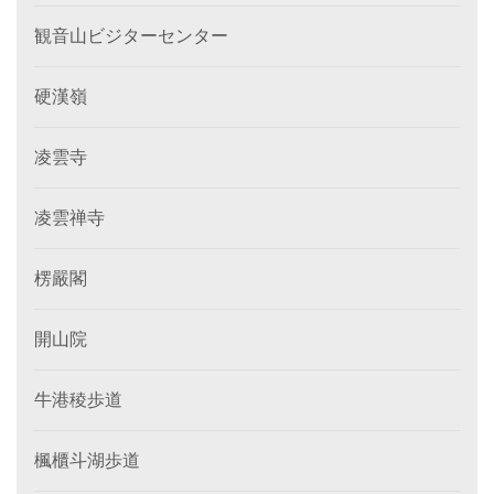
観音山ビジターセンター
硬漢嶺
凌雲寺
凌雲禅寺
楞嚴閣
開山院
牛港稜歩道
楓櫃斗湖歩道