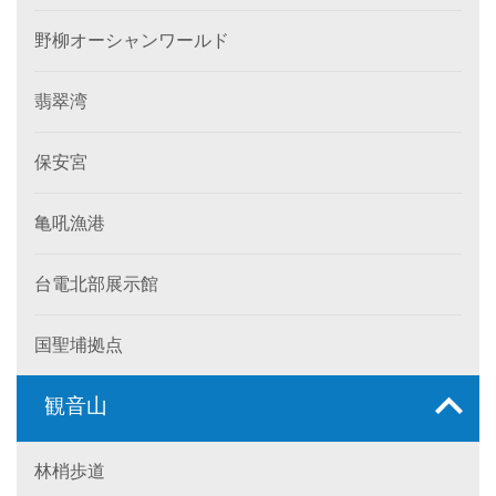
野柳オーシャンワールド
翡翠湾
保安宮
亀吼漁港
台電北部展示館
国聖埔拠点
観音山
林梢歩道