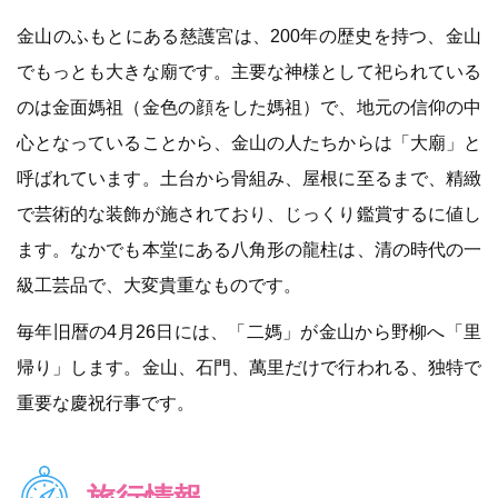
金山のふもとにある慈護宮は、200年の歴史を持つ、金山
でもっとも大きな廟です。主要な神様として祀られている
のは金面媽祖（金色の顔をした媽祖）で、地元の信仰の中
心となっていることから、金山の人たちからは「大廟」と
呼ばれています。土台から骨組み、屋根に至るまで、精緻
で芸術的な装飾が施されており、じっくり鑑賞するに値し
ます。なかでも本堂にある八角形の龍柱は、清の時代の一
級工芸品で、大変貴重なものです。
毎年旧暦の4月26日には、「二媽」が金山から野柳へ「里
帰り」します。金山、石門、萬里だけで行われる、独特で
重要な慶祝行事です。
旅行情報