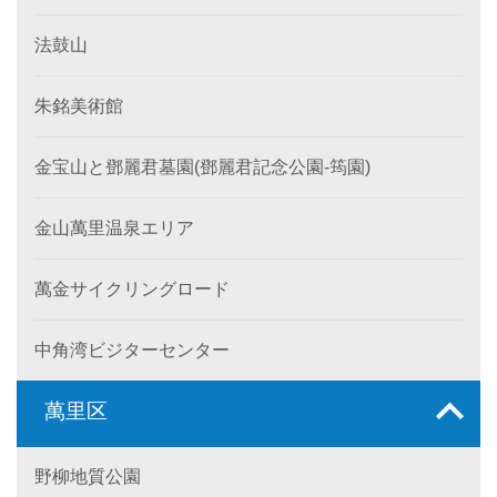
法鼓山
朱銘美術館
金宝山と鄧麗君墓園(鄧麗君記念公園-筠園)
金山萬里温泉エリア
萬金サイクリングロード
中角湾ビジターセンター
萬里区
野柳地質公園