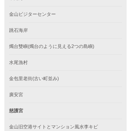
金山ビジターセンター
跳石海岸
燭台雙嶼(燭台のように見える2つの島嶼)
水尾漁村
金包里老街(古い町並み)
廣安宮
慈護宮
金山旧空港サイトとマンション風水李キビ