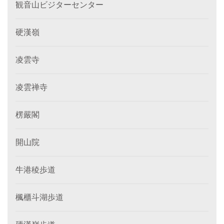
観音山ビジターセンター
硬漢嶺
凌雲寺
凌雲禅寺
楞嚴閣
開山院
牛港稜歩道
楓櫃斗湖歩道