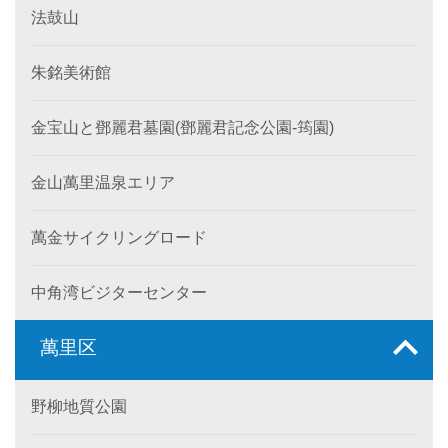
法鼓山
朱銘美術館
金宝山と鄧麗君墓園(鄧麗君記念公園-筠園)
金山萬里温泉エリア
萬金サイクリングロード
中角湾ビジターセンター
萬里区
野柳地質公園