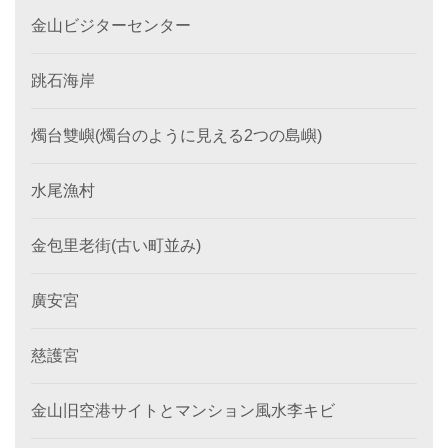
金山ビジターセンター
跳石海岸
燭台雙嶼(燭台のように見える2つの島嶼)
水尾漁村
金包里老街(古い町並み)
廣安宮
慈護宮
金山旧空港サイトとマンション風水李キビ