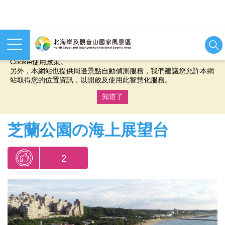
本網站使用cookies等相關技術以持續優化網站服務，並有助於為
您提供更佳的體驗，當您繼續使用本網站即表示您同意我們的
Cookie使用政策。
另外，本網站也提供周邊景點自動偵測服務，我們建議您允許本網
站取得您的位置資訊，以開啟及使用此智慧化服務。
知道了
:::
芝蘭公園の海上展望台
2