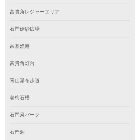
富貴角レジャーエリア
石門婚紗広場
富基漁港
富貴角灯台
青山瀑布歩道
老梅石槽
石門凧パーク
石門洞