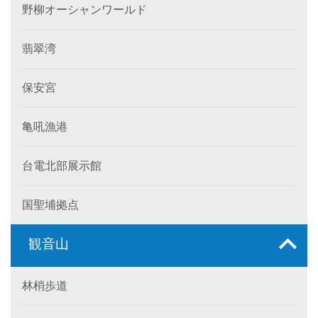
野柳オーシャンワールド
翡翠湾
保安宮
亀吼漁港
台電北部展示館
国聖埔拠点
観音山
林梢歩道