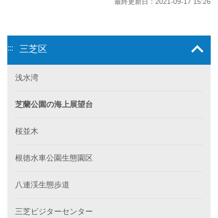
最終更新日：2021-09-17 15:26
:::
三芝区
浅水湾
芝蘭公園の海上展望台
桜並木
根徳水車公園生態園区
八連渓生態歩道
三芝ビジターセンター