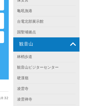
保安宮
亀吼漁港
ク
台電北部展示館
国聖埔拠点
観音山
林梢歩道
観音山ビジターセンター
硬漢嶺
凌雲寺
8:32
凌雲禅寺