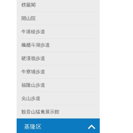
楞嚴閣
開山院
牛港稜歩道
楓櫃斗湖歩道
硬漢嶺歩道
牛寮埔歩道
福隆山歩道
尖山歩道
観音山猛禽展示館
基隆区