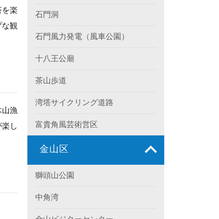
茶を楽
石門洞
プな観
石門風力発電（風車公園）
十八王公廟
茶山歩道
湾塔サイクリング道路
木山漁
富貴角風芸術営区
が楽し
金山区
獅頭山公園
中角湾