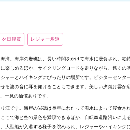
夕日観賞
レジャー歩道
湖海湾。海岸の岩礁は、長い時間をかけて海水に浸食され、独
分に楽しめるほか、サイクリングロードを走りながら、遠くの
レジャーとハイキングにぴったりの場所です。ビジターセンタ
寄せる波の音に耳を傾けることもできます。美しい夕焼け雲が
、一見の価値ありです。
入り江です。海岸の岩礁は長年にわたって海水によって浸食さ
はここで海と空の景色を満喫できるほか、自転車道路沿いに走
れ、大型船が入港する様子を眺められ、レジャーやハイキング