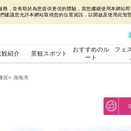
站服務，並有助於為您提供更佳的體驗，當您繼續使用本網站即表
們建議您允許本網站取得您的位置資訊，以開啟及使用此智
おすすめのル
フェ
北観紹介
景観スポツト
ート
隆区
湖海湾