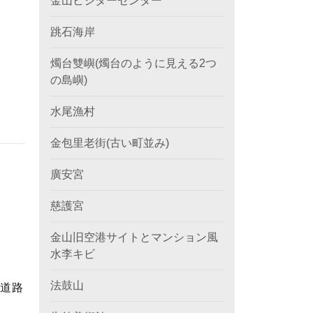
金山ビジターセンター
跳石海岸
燭台雙嶼(燭台のように見える2つ
の島嶼)
水尾漁村
金包里老街(古い町並み)
廣安宮
慈護宮
金山旧空港サイトとマンション風
水李キビ
法鼓山
速道路