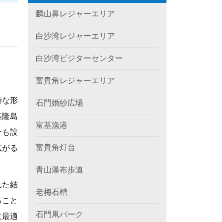
麟山鼻レジャーエリア
白沙湾レジャーエリア
白沙湾ビジターセンター
富貴角レジャーエリア
特な形
石門婚紗広場
基隆島
富基漁港
ーも設
富貴角灯台
広がる
青山瀑布歩道
れた結
老梅石槽
ること
石門凧パーク
に最適