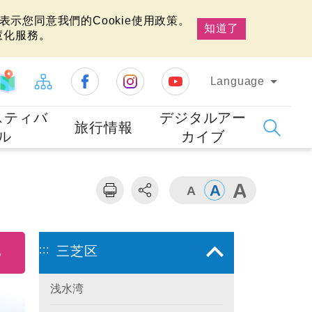
示您同意我們的Cookie使用政策。
知道了
慧化服務。
Language
スティバ
デジタルアー
旅行情報
ル
カイブ
:::
三芝区
5
浅水湾