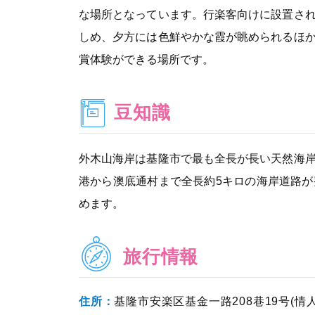
な場所となっています。行楽客向けに設置さ
しめ、夕方には色鮮やかな霞が眺められるほ
賞体験ができる場所です。
豆知識
外木山海岸は基隆市で最も全長が長い天然海
港から澳底通村まで全長約5キロの海岸道路
めます。
旅行情報
住所：
基隆市安楽区基金一路208巷19号(情