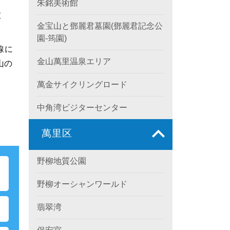
朱銘美術館
左
金宝山と鄧麗君墓園(鄧麗君記念公
園-筠園)
線に
金山萬里温泉エリア
山の
萬金サイクリングロード
中角湾ビジターセンター
萬里区
野柳地質公園
ポ
野柳オーシャンワールド
翡翠湾