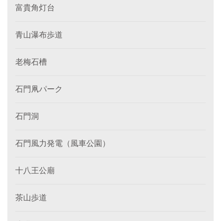
富貴角灯台
青山瀑布歩道
老梅石槽
石門凧パーク
石門洞
石門風力発電（風車公園）
十八王公廟
茶山歩道