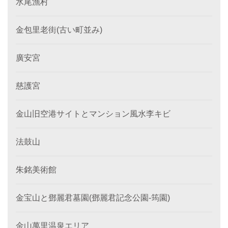
水尾漁村
金包里老街(古い町並み)
廣安宮
慈護宮
金山旧空港サイトとマンション風水李キビ
法鼓山
朱銘美術館
金宝山と鄧麗君墓園(鄧麗君記念公園-筠園)
金山萬里温泉エリア