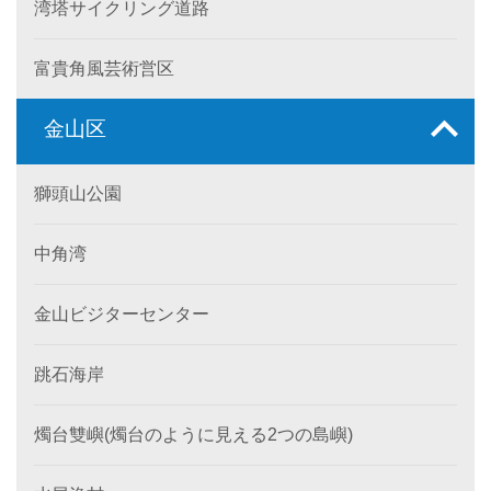
湾塔サイクリング道路
富貴角風芸術営区
金山区
獅頭山公園
中角湾
金山ビジターセンター
跳石海岸
燭台雙嶼(燭台のように見える2つの島嶼)