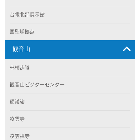
台電北部展示館
国聖埔拠点
観音山
林梢歩道
観音山ビジターセンター
硬漢嶺
凌雲寺
凌雲禅寺