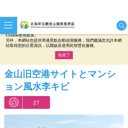
本網站使用cookies等相關技術以持續優化網站服務，並有助於為
您提供更佳的體驗，當您繼續使用本網站即表示您同意我們的
Cookie使用政策。
另外，本網站也提供周邊景點自動偵測服務，我們建議您允許本網
站取得您的位置資訊，以開啟及使用此智慧化服務。
知道了
:::
金山旧空港サイトとマンシ
ョン風水李キビ
27