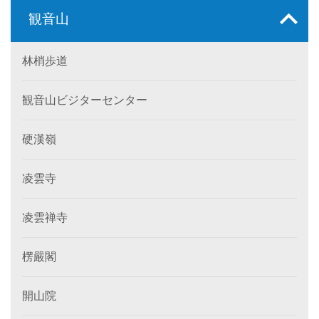
観音山
林梢歩道
観音山ビジターセンター
硬漢嶺
凌雲寺
凌雲禅寺
楞嚴閣
開山院