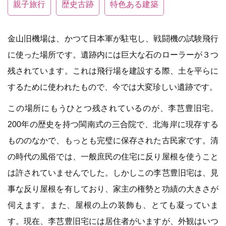
親子旅行
歴史古跡
特色ある建築
金山旧機場は、かつて日本軍が駐屯し、戦闘機の試験飛行
に使った場所です。遺跡内には巨大な石のローラーが３つ
残されています。これは飛行場を建設する際、土を平らに
するために使われたもので、今では大変珍しい遺跡です。
この場所にもうひとつ残されているのが、李芑豊旧宅。
200年の歴史を持つ閩南式の三合院で、北海岸に現存する
もののなかで、もっとも完璧に保存された古民家です。清
の時代の風俗では、一般庶民の住宅に反り屋根を使うこと
は許されていませんでした。しかしこの李芑豊旧宅は、見
事な反り屋根を有しており、家主の権勢と功績の大きさが
伺えます。また、屋根の上の装飾も、とても凝っていま
す。現在、李芑豊旧宅には居住者がいますが、外観はいつ