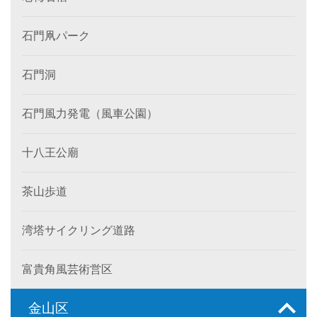
石門凧パーク
石門洞
石門風力発電（風車公園）
十八王公廟
茶山歩道
湾塔サイクリング道路
富貴角風芸術営区
金山区