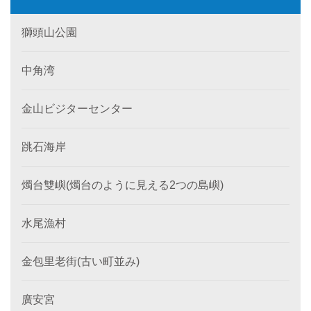
獅頭山公園
中角湾
金山ビジターセンター
跳石海岸
燭台雙嶼(燭台のように見える2つの島嶼)
水尾漁村
金包里老街(古い町並み)
廣安宮