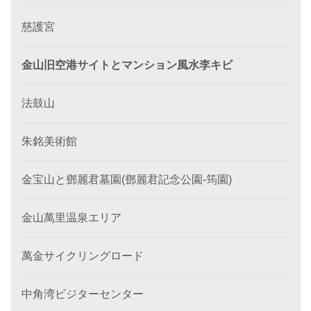
慈護宮
金山旧空港サイトとマンション風水李キビ
法鼓山
朱銘美術館
金宝山と鄧麗君墓園(鄧麗君記念公園-筠園)
金山萬里温泉エリア
萬金サイクリングロード
中角湾ビジターセンター