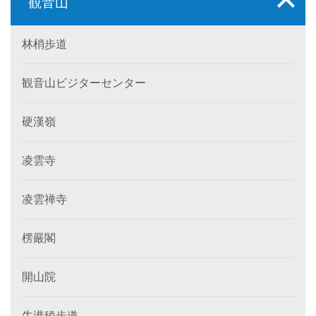
観音山
林梢歩道
観音山ビジターセンター
硬漢嶺
凌雲寺
凌雲禅寺
楞嚴閣
開山院
牛港稜歩道