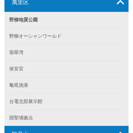
萬里区
野柳地質公園
野柳オーシャンワールド
翡翠湾
保安宮
亀吼漁港
台電北部展示館
国聖埔拠点