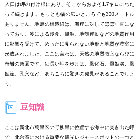
入口は岬の付け根にあり、そこからおよそ1.7キロにわた
って続きます。もっとも幅の広いところでも300メートル
ありません。地層の構造線は、海岸に対してほぼ垂直にな
っており、波による浸食、風蝕、地殻運動などの地質作用
に影響を受けて、めったに見られない地形と地質が豊富に
形成されました。ここは言わば、天然の地質教室ならびに
奇岩の楽園です。細長い岬を歩けば、風化石、風蝕溝、風
蝕崖、孔穴など、あちこちに驚きの発見があることでしょ
う。
豆知識
ここは新北市萬里区の野柳里に位置する海中に突き出た岬
で、北台湾における重要な観光レジャースポットの一つと