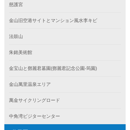
慈護宮
金山旧空港サイトとマンション風水李キビ
法鼓山
朱銘美術館
金宝山と鄧麗君墓園(鄧麗君記念公園-筠園)
金山萬里温泉エリア
萬金サイクリングロード
中角湾ビジターセンター