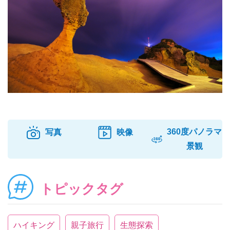
360度パノラマ
写真
映像
景観
トピックタグ
ハイキング
親子旅行
生態探索