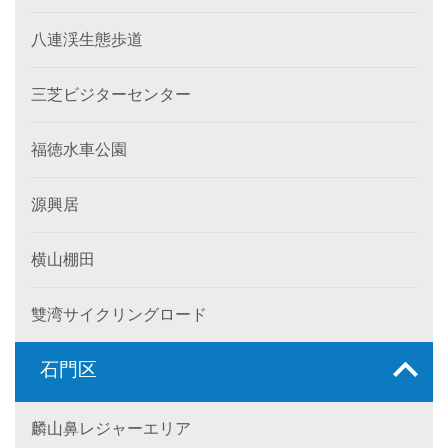
八連渓生態歩道
三芝ビジターセンター
福徳水車公園
源興居
横山棚田
雙湾サイクリングロード
石門区
麟山鼻レジャーエリア