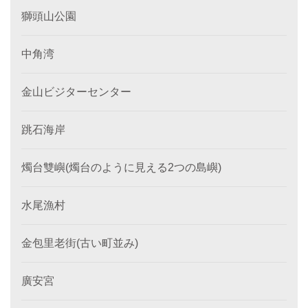
獅頭山公園
中角湾
金山ビジターセンター
跳石海岸
燭台雙嶼(燭台のように見える2つの島嶼)
水尾漁村
金包里老街(古い町並み)
廣安宮