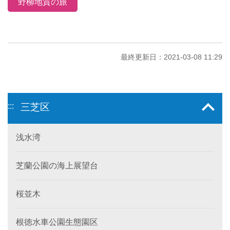
野柳地質の旅
最終更新日：2021-03-08 11:29
:::
三芝区
浅水湾
芝蘭公園の海上展望台
桜並木
根徳水車公園生態園区