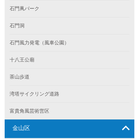
石門凧パーク
石門洞
石門風力発電（風車公園）
十八王公廟
茶山歩道
湾塔サイクリング道路
富貴角風芸術営区
金山区