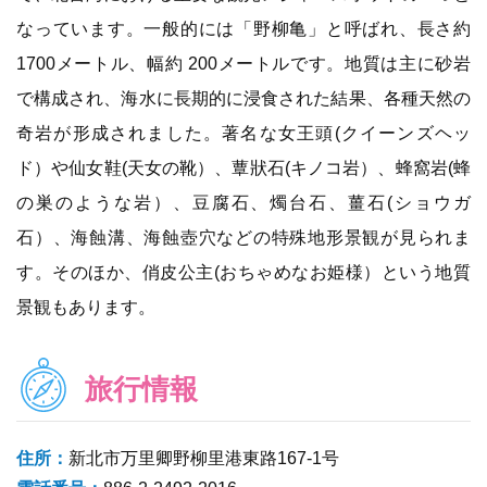
なっています。一般的には「野柳亀」と呼ばれ、長さ約
1700メートル、幅約 200メートルです。地質は主に砂岩
で構成され、海水に長期的に浸食された結果、各種天然の
奇岩が形成されました。著名な女王頭(クイーンズヘッ
ド）や仙女鞋(天女の靴）、蕈狀石(キノコ岩）、蜂窩岩(蜂
の巣のような岩）、豆腐石、燭台石、薑石(ショウガ
石）、海蝕溝、海蝕壺穴などの特殊地形景観が見られま
す。そのほか、俏皮公主(おちゃめなお姫様）という地質
景観もあります。
旅行情報
住所：
新北市万里卿野柳里港東路167-1号