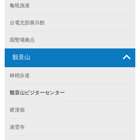
亀吼漁港
台電北部展示館
国聖埔拠点
観音山
林梢歩道
観音山ビジターセンター
硬漢嶺
凌雲寺