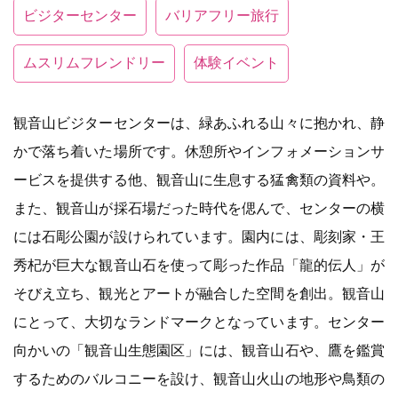
ビジターセンター
バリアフリー旅行
ムスリムフレンドリー
体験イベント
観音山ビジターセンターは、緑あふれる山々に抱かれ、静
かで落ち着いた場所です。休憩所やインフォメーションサ
ービスを提供する他、観音山に生息する猛禽類の資料や。
また、観音山が採石場だった時代を偲んで、センターの横
には石彫公園が設けられています。園内には、彫刻家・王
秀杞が巨大な観音山石を使って彫った作品「龍的伝人」が
そびえ立ち、観光とアートが融合した空間を創出。観音山
にとって、大切なランドマークとなっています。センター
向かいの「観音山生態園区」には、観音山石や、鷹を鑑賞
するためのバルコニーを設け、観音山火山の地形や鳥類の