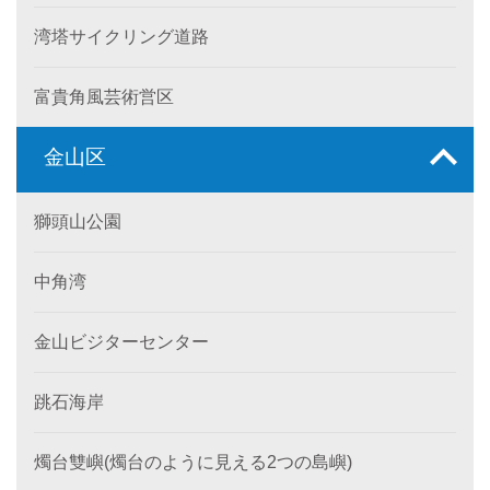
湾塔サイクリング道路
富貴角風芸術営区
金山区
獅頭山公園
中角湾
金山ビジターセンター
跳石海岸
燭台雙嶼(燭台のように見える2つの島嶼)