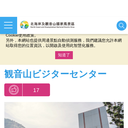
本網站使用cookies等相關技術以持續優化網站服務，並有助於為
您提供更佳的體驗，當您繼續使用本網站即表示您同意我們的
Cookie使用政策。
另外，本網站也提供周邊景點自動偵測服務，我們建議您允許本網
站取得您的位置資訊，以開啟及使用此智慧化服務。
知道了
:::
観音山ビジターセンター
17