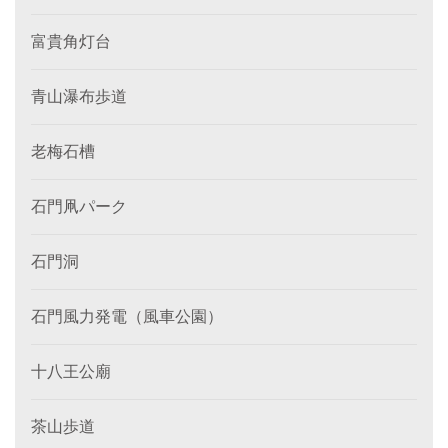
富貴角灯台
青山瀑布歩道
老梅石槽
石門凧パーク
石門洞
石門風力発電（風車公園）
十八王公廟
茶山歩道