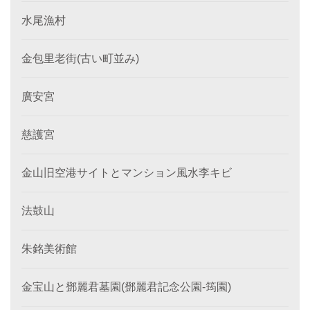
水尾漁村
金包里老街(古い町並み)
廣安宮
慈護宮
金山旧空港サイトとマンション風水李キビ
法鼓山
朱銘美術館
金宝山と鄧麗君墓園(鄧麗君記念公園-筠園)