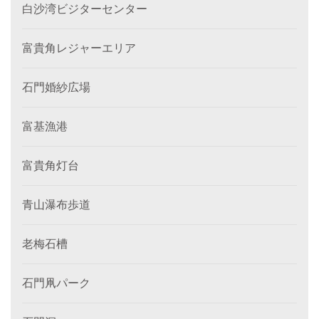
白沙湾ビジターセンター
富貴角レジャーエリア
石門婚紗広場
富基漁港
富貴角灯台
青山瀑布歩道
老梅石槽
石門凧パーク