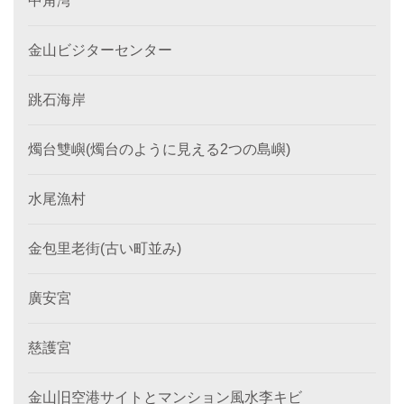
中角湾
金山ビジターセンター
跳石海岸
燭台雙嶼(燭台のように見える2つの島嶼)
水尾漁村
金包里老街(古い町並み)
廣安宮
慈護宮
金山旧空港サイトとマンション風水李キビ