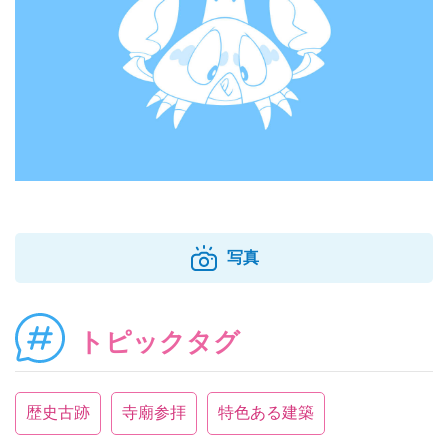
写真
トピックタグ
歴史古跡
寺廟参拝
特色ある建築