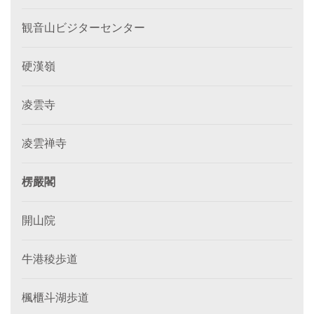
観音山ビジターセンター
硬漢嶺
凌雲寺
凌雲禅寺
楞嚴閣
開山院
牛港稜歩道
楓櫃斗湖歩道