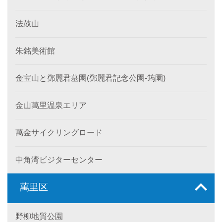
法鼓山
朱銘美術館
金宝山と鄧麗君墓園(鄧麗君記念公園-筠園)
金山萬里温泉エリア
萬金サイクリングロード
中角湾ビジターセンター
萬里区
野柳地質公園