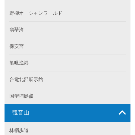
野柳オーシャンワールド
翡翠湾
保安宮
亀吼漁港
台電北部展示館
国聖埔拠点
観音山
林梢歩道