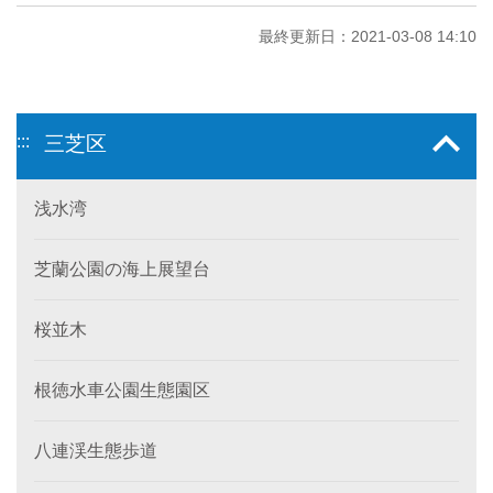
最終更新日：2021-03-08 14:10
:::
三芝区
浅水湾
芝蘭公園の海上展望台
桜並木
根徳水車公園生態園区
八連渓生態歩道